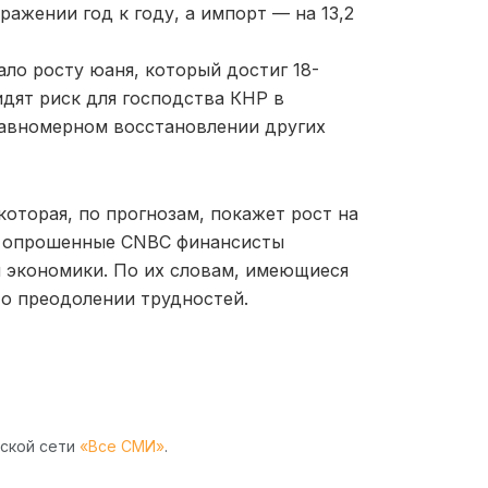
ражении год к году, а импорт — на 13,2
ло росту юаня, который достиг 18-
идят риск для господства КНР в
равномерном восстановлении других
оторая, по прогнозам, покажет рост на
нее опрошенные CNBC финансисты
й экономики. По их словам, имеющиеся
о преодолении трудностей.
рской сети
«Все СМИ»
.