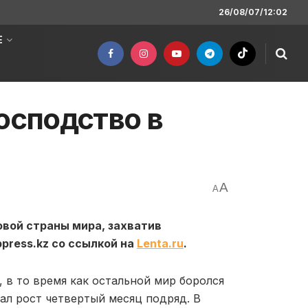
26/08/07/12:02
Е
осподство в
A
A
вой страны мира, захватив
ress.kz со ссылкой на
Lenta.ru
.
 в то время как остальной мир боролся
ал рост четвертый месяц подряд. В