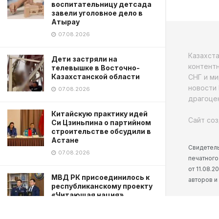
воспитательницу детсада
завели уголовное дело в
Атырау
07.08.2026
Казахст
Дети застряли на
контентн
телевышке в Восточно-
Казахстанской области
СНГ и ми
новости 
07.08.2026
драгоцен
Китайскую практику идей
Сайт соз
Си Цзиньпина о партийном
строительстве обсудили в
Астане
Свидетель
07.08.2026
печатного
от 11.08.
МВД РК присоединилось к
авторов и
республиканскому проекту
«Читающая нация»
06.08.2026