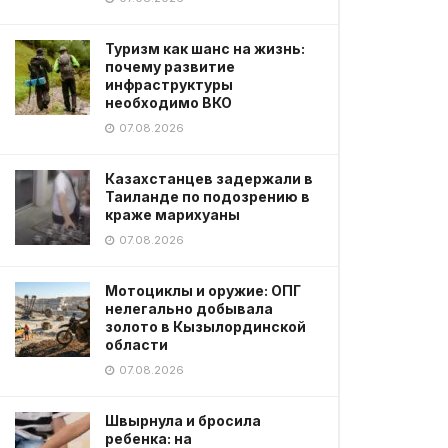
Туризм как шанс на жизнь:
почему развитие
инфраструктуры
необходимо ВКО
07.08.2026
Казахстанцев задержали в
Таиланде по подозрению в
краже марихуаны
07.08.2026
Мотоциклы и оружие: ОПГ
нелегально добывала
золото в Кызылординской
области
07.08.2026
Швырнула и бросила
ребенка: на