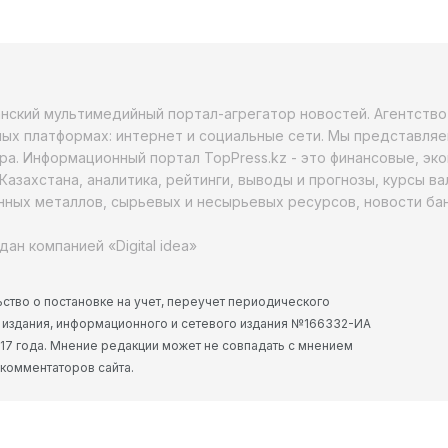
анский мультимедийный портал-агрегатор новостей. Агентств
ых платформах: интернет и социальные сети. Мы представляе
ра. Информационный портал TopPress.kz - это финансовые, эк
Казахстана, аналитика, рейтинги, выводы и прогнозы, курсы в
ных металлов, сырьевых и несырьевых ресурсов, новости бан
дан компанией «Digital idea»
ство о постановке на учет, переучет периодического
 издания, информационного и сетевого издания №166332-ИА
2017 года. Мнение редакции может не совпадать с мнением
 комментаторов сайта.