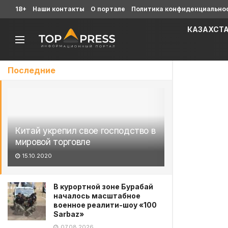
18+
Наши контакты
О портале
Политика конфиденциально
КАЗАХСТ
Последние
Китай укрепил свое господство в
мировой торговле
15.10.2020
В курортной зоне Бурабай
началось масштабное
военное реалити-шоу «100
Sarbaz»
07.08.2026