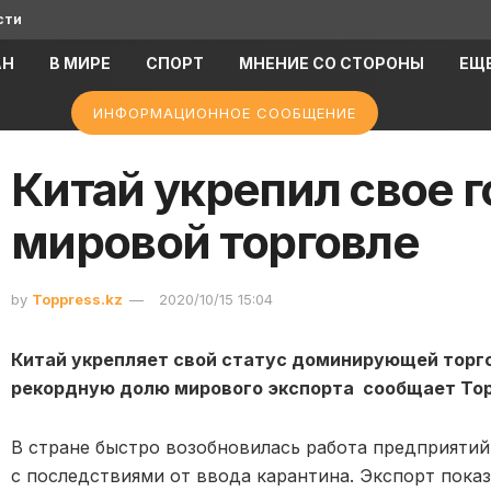
сти
АН
В МИРЕ
СПОРТ
МНЕНИЕ СО СТОРОНЫ
ЕЩ
ИНФОРМАЦИОННОЕ СООБЩЕНИЕ
Китай укрепил свое г
мировой торговле
by
Toppress.kz
2020/10/15 15:04
Китай укрепляет свой статус доминирующей торго
рекордную долю мирового экспорта сообщает Topp
В стране быстро возобновилась работа предприятий,
с последствиями от ввода карантина. Экспорт показ