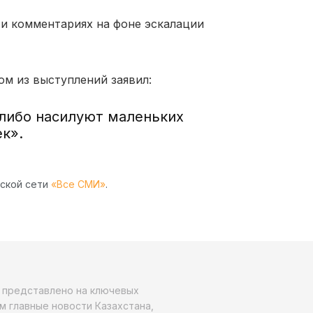
 и комментариях на фоне эскалации
ом из выступлений заявил:
либо насилуют маленьких
к».
рской сети
«Все СМИ»
.
о представлено на ключевых
м главные новости Казахстана,