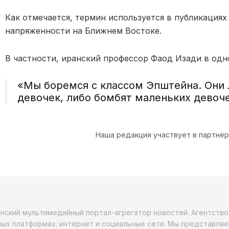
Как отмечается, термин используется в публикациях
напряженности на Ближнем Востоке.
В частности, иранский профессор Фаод Изади в одн
«Мы боремся с классом Эпштейна. Они 
девочек, либо бомбят маленьких девоче
Наша редакция участвует в партнё
анский мультимедийный портал-агрегатор новостей. Агентств
ых платформах: интернет и социальные сети. Мы представляе