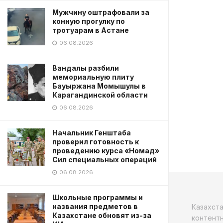
Мужчину оштрафовали за
конную прогулку по
тротуарам в Астане
06.08.2026
Вандалы разбили
мемориальную плиту
Бауыржана Момышулы в
Карагандинской области
06.08.2026
Начальник Генштаба
проверил готовность к
проведению курса «Номад»
Сил специальных операций
06.08.2026
Школьные программы и
названия предметов в
Казахст
Казахстане обновят из-за
контентн