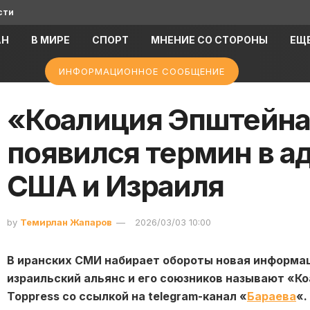
сти
АН
В МИРЕ
СПОРТ
МНЕНИЕ СО СТОРОНЫ
ЕЩ
ИНФОРМАЦИОННОЕ СООБЩЕНИЕ
«Коалиция Эпштейна»
появился термин в а
США и Израиля
by
Темирлан Жапаров
2026/03/03 10:00
В иранских СМИ набирает обороты новая информа
израильский альянс и его союзников называют «К
Toppress со ссылкой на telegram-канал «
Бараева
«.