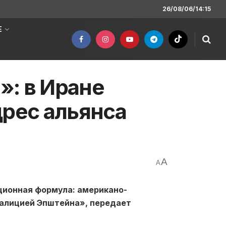
26/08/06/14:15
Е
: в Иране
дрес альянса
A
A
ционная формула: американо-
оалицией Эпштейна», передает