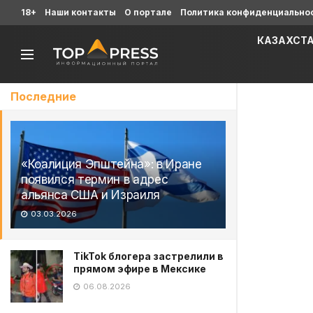
18+
Наши контакты
О портале
Политика конфиденциально
КАЗАХСТ
Последние
«Коалиция Эпштейна»: в Иране
появился термин в адрес
альянса США и Израиля
03.03.2026
TikTok блогера застрелили в
прямом эфире в Мексике
06.08.2026