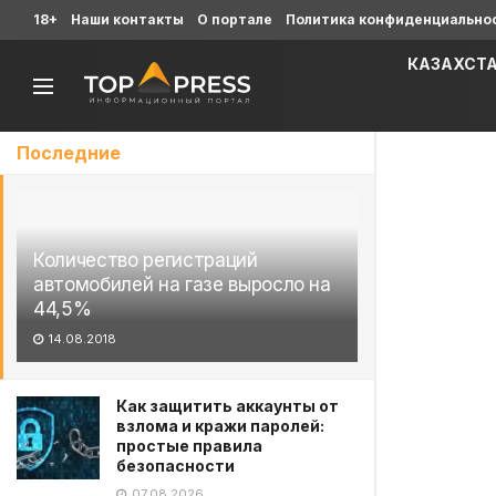
18+
Наши контакты
О портале
Политика конфиденциально
КАЗАХСТ
Последние
Количество регистраций
автомобилей на газе выросло на
44,5%
14.08.2018
Как защитить аккаунты от
взлома и кражи паролей:
простые правила
безопасности
07.08.2026