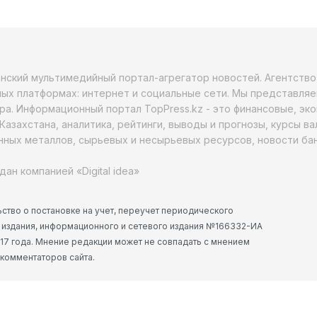
анский мультимедийный портал-агрегатор новостей. Агентств
ых платформах: интернет и социальные сети. Мы представляе
ра. Информационный портал TopPress.kz - это финансовые, эк
Казахстана, аналитика, рейтинги, выводы и прогнозы, курсы в
ных металлов, сырьевых и несырьевых ресурсов, новости бан
дан компанией «Digital idea»
ство о постановке на учет, переучет периодического
 издания, информационного и сетевого издания №166332-ИА
2017 года. Мнение редакции может не совпадать с мнением
 комментаторов сайта.