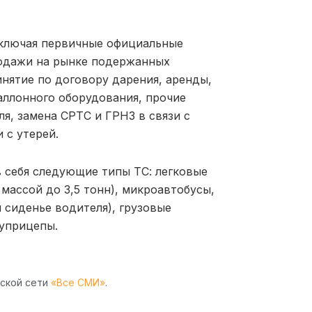
включая первичные официальные
одажи на рынке подержанных
инятие по договору дарения, аренды,
аллонного оборудования, прочие
я, замена СРТС и ГРНЗ в связи с
 с утерей.
 себя следующие типы ТС: легковые
массой до 3,5 тонн), микроавтобусы,
я сиденье водителя), грузовые
луприцепы.
рской сети
«Все СМИ»
.