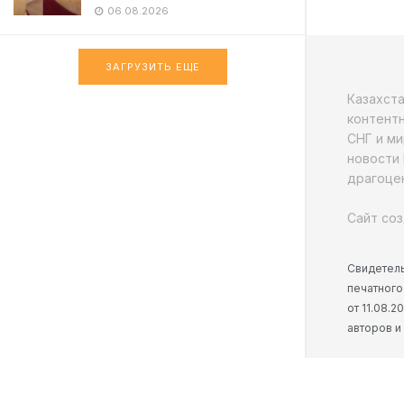
06.08.2026
ЗАГРУЗИТЬ ЕЩЕ
Казахст
контентн
СНГ и ми
новости 
драгоцен
Сайт соз
Свидетель
печатного
от 11.08.
авторов и