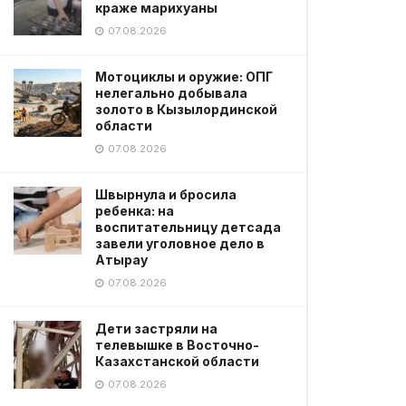
краже марихуаны
07.08.2026
Мотоциклы и оружие: ОПГ
нелегально добывала
золото в Кызылординской
области
07.08.2026
Швырнула и бросила
ребенка: на
воспитательницу детсада
завели уголовное дело в
Атырау
07.08.2026
Дети застряли на
телевышке в Восточно-
Казахстанской области
07.08.2026