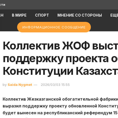
сти
АН
В МИРЕ
СПОРТ
МНЕНИЕ СО СТОРОНЫ
ЕЩ
ИНФОРМАЦИОННОЕ СООБЩЕНИЕ
Коллектив ЖОФ выст
поддержку проекта 
Конституции Казахст
by
Saida Nygmet
2026/03/03 15:55
Коллектив Жезказганской обогатительной фабрик
выразил поддержку проекту обновленной Конститу
будет вынесен на республиканский референдум 15 