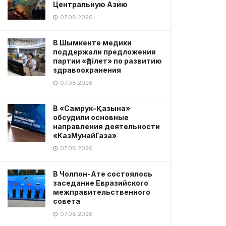
Центральную Азию
07.08.2026
В Шымкенте медики
поддержали предложения
партии «Әділет» по развитию
здравоохранения
07.08.2026
В «Самрук-Қазына»
обсудили основные
направления деятельности
«КазМунайГаза»
07.08.2026
В Чолпон-Ате состоялось
заседание Евразийского
межправительственного
совета
07.08.2026