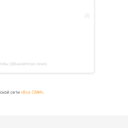
 тобы (@kazakhmys.news)
рской сети
«Все СМИ»
.