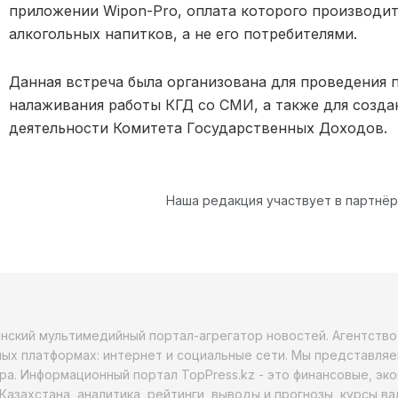
приложении Wipon-Prо, оплата которого производи
алкогольных напитков, а не его потребителями.
Данная встреча была организована для проведения 
налаживания работы КГД со СМИ, а также для созда
деятельности Комитета Государственных Доходов.
Наша редакция участвует в партнё
анский мультимедийный портал-агрегатор новостей. Агентств
ых платформах: интернет и социальные сети. Мы представляе
ра. Информационный портал TopPress.kz - это финансовые, эк
Казахстана, аналитика, рейтинги, выводы и прогнозы, курсы в