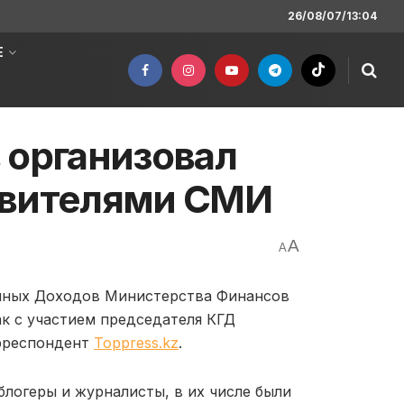
26/08/07/13:04
Е
 организовал
авителями СМИ
A
A
нных Доходов Министерства Финансов
ак с участием председателя КГД
рреспондент
Toppress.kz
.
блогеры и журналисты, в их числе были