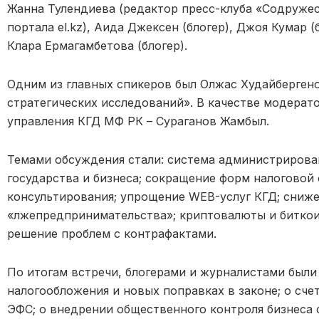
Жанна Тулендиева (редактор пресс-клуба «Содружес
портала el.kz), Аида Джексен (блогер), Джоя Кумар (
Клара Ермагамбетова (блогер).
Одним из главных спикеров был Олжас Худайберген
стратегических исследований». В качестве модерат
управления КГД МФ РК – Сураганов Жамбыл.
Темами обсуждения стали: система администрирова
государства и бизнеса; сокращение форм налоговой
консультирования; упрощение WEB-услуг КГД; сниже
«лжепредпринимательства»; криптовалюты и биткоин
решение проблем с контрафактами.
По итогам встречи, блогерами и журналистами были
налогообложения и новых поправках в законе; о сч
ЭФС; о внедрении общественного контроля бизнеса