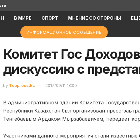
сти
АН
В МИРЕ
СПОРТ
МНЕНИЕ СО СТОРОНЫ
ЕЩ
ИНФОРМАЦИОННОЕ СООБЩЕНИЕ
Комитет Гос Доходов
дискуссию с предст
by
Toppress.kz
2017/09/11 18:00
В административном здании Комитета Государстве
Республики Казахстан был организован пресс-завтр
Тенгебаевым Ардаком Мырзабаевичем, передает ко
Участниками данного мероприятия стали известные 