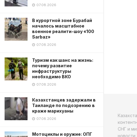
07.08.2026
В курортной зоне Бурабай
началось масштабное
военное реалити-шоу «100
Sarbaz»
07.08.2026
Туризм как шанс на жизнь:
почему развитие
инфраструктуры
необходимо ВКО
07.08.2026
Казахстанцев задержали в
Таиланде по подозрению в
краже марихуаны
Казахст
07.08.2026
контентн
СНГ и ми
Мотоциклы и оружие: ОПГ
новости 