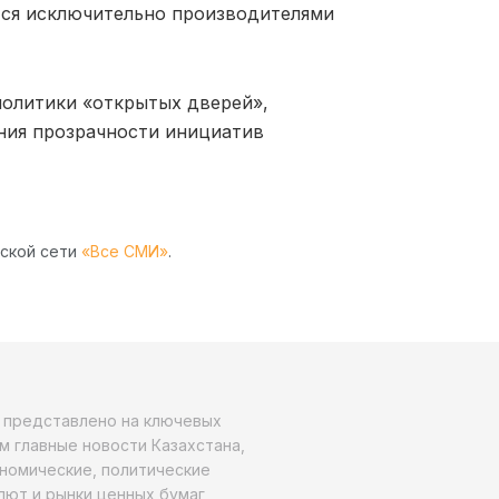
тся исключительно производителями
политики «открытых дверей»,
ния прозрачности инициатив
рской сети
«Все СМИ»
.
о представлено на ключевых
м главные новости Казахстана,
ономические, политические
алют и рынки ценных бумаг,