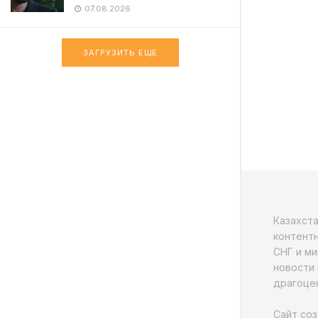
07.08.2026
ЗАГРУЗИТЬ ЕЩЕ
Казахст
контентн
СНГ и ми
новости 
драгоцен
Сайт соз