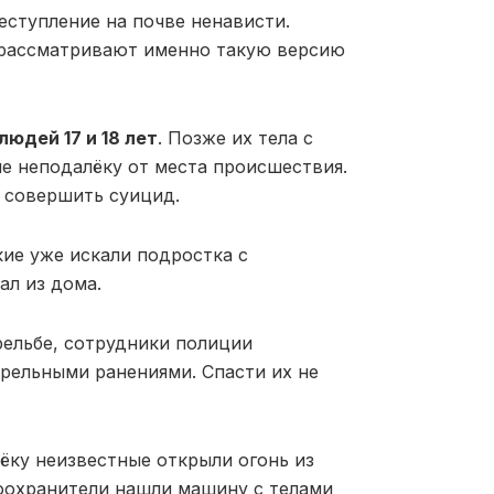
еступление на почве ненависти.
 рассматривают именно такую версию
юдей 17 и 18 лет
. Позже их тела с
е неподалёку от места происшествия.
 совершить суицид.
ие уже искали подростка с
ал из дома.
рельбе, сотрудники полиции
трельными ранениями. Спасти их не
ёку неизвестные открыли огонь из
воохранители нашли машину с телами