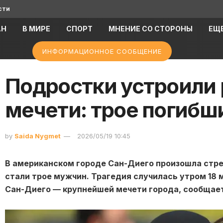
сти
АН
В МИРЕ
СПОРТ
МНЕНИЕ СО СТОРОНЫ
ЕЩ
ИНФОРМАЦИОННОЕ СООБЩЕНИЕ
Подростки устроили 
мечети: трое погибш
by
Saida Nygmet
2026/05/19 10:45
В американском городе Сан-Диего произошла стре
стали трое мужчин. Трагедия случилась утром 18 
Сан-Диего — крупнейшей мечети города, сообщает