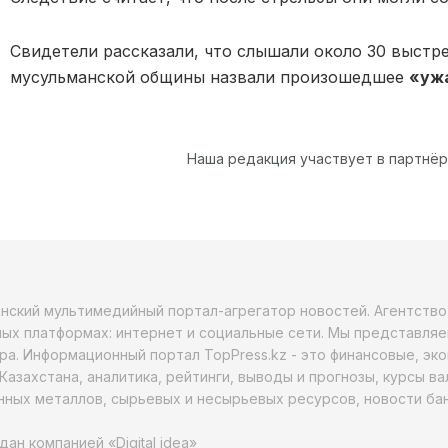
Свидетели рассказали, что слышали около 30 выстр
мусульманской общины назвали произошедшее
«уж
Наша редакция участвует в партнё
анский мультимедийный портал-агрегатор новостей. Агентств
ых платформах: интернет и социальные сети. Мы представляе
ра. Информационный портал TopPress.kz - это финансовые, эк
Казахстана, аналитика, рейтинги, выводы и прогнозы, курсы в
ных металлов, сырьевых и несырьевых ресурсов, новости бан
дан компанией «Digital idea»