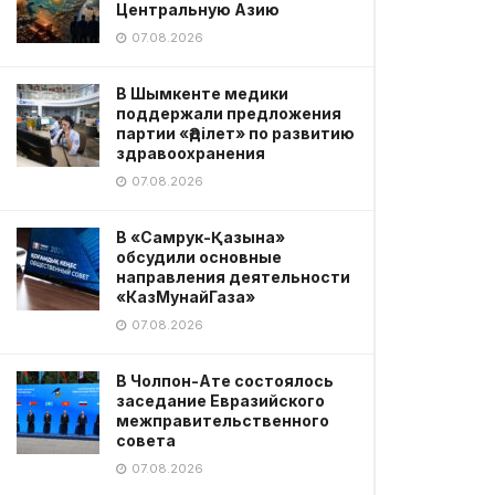
Центральную Азию
07.08.2026
В Шымкенте медики
поддержали предложения
партии «Әділет» по развитию
здравоохранения
07.08.2026
В «Самрук-Қазына»
обсудили основные
направления деятельности
«КазМунайГаза»
07.08.2026
В Чолпон-Ате состоялось
заседание Евразийского
межправительственного
совета
07.08.2026