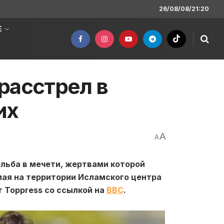
26/08/08/21:20
Е
расстрел в
их
A
A
льба в мечети, жертвами которой
мая на территории Исламского центра
 Toppress со ссылкой на
BBC
.