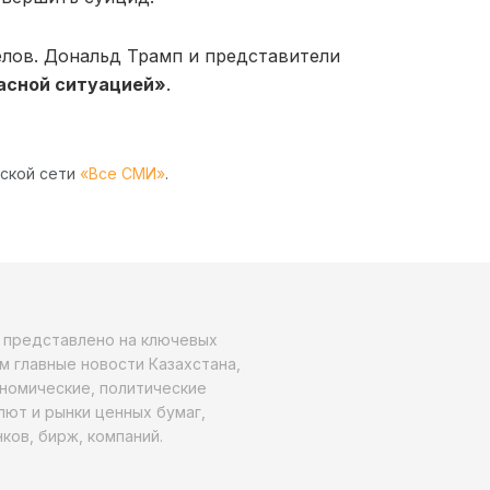
елов. Дональд Трамп и представители
асной ситуацией»
.
рской сети
«Все СМИ»
.
о представлено на ключевых
м главные новости Казахстана,
ономические, политические
алют и рынки ценных бумаг,
ков, бирж, компаний.