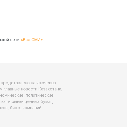
рской сети
«Все СМИ»
.
о представлено на ключевых
м главные новости Казахстана,
ономические, политические
алют и рынки ценных бумаг,
ков, бирж, компаний.