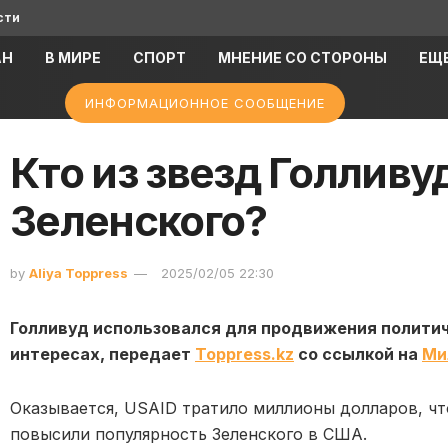
сти
АН
В МИРЕ
СПОРТ
МНЕНИЕ СО СТОРОНЫ
ЕЩ
ИНФОРМАЦИОННОЕ СООБЩЕНИЕ
Кто из звезд Голливу
Зеленского?
by
Aliya Toppress
2025/02/05 22:30
Голливуд использовался для продвижения политич
интересах, передает
Toppress.kz
со ссылкой на
Ми
Оказывается, USAID тратило миллионы долларов, чт
повысили популярность Зеленского в США.