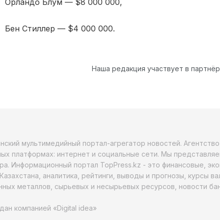
Орландо Блум — $8 000 000,
Бен Стиллер — $4 000 000.
Наша редакция участвует в партнё
анский мультимедийный портал-агрегатор новостей. Агентств
ых платформах: интернет и социальные сети. Мы представляе
ра. Информационный портал TopPress.kz - это финансовые, эк
Казахстана, аналитика, рейтинги, выводы и прогнозы, курсы в
ных металлов, сырьевых и несырьевых ресурсов, новости бан
дан компанией «Digital idea»