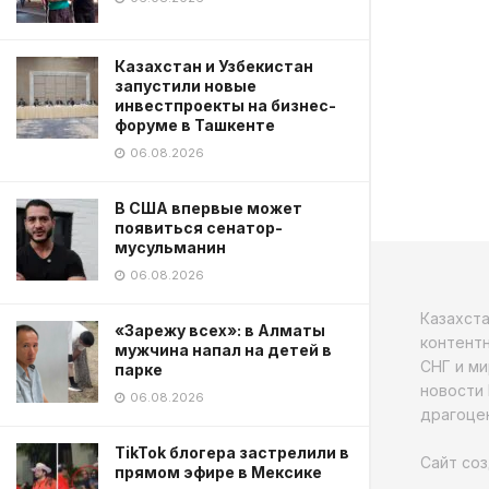
Казахстан и Узбекистан
запустили новые
инвестпроекты на бизнес-
форуме в Ташкенте
06.08.2026
В США впервые может
появиться сенатор-
мусульманин
06.08.2026
Казахст
«Зарежу всех»: в Алматы
контентн
мужчина напал на детей в
СНГ и ми
парке
новости 
06.08.2026
драгоцен
TikTok блогера застрелили в
Сайт соз
прямом эфире в Мексике