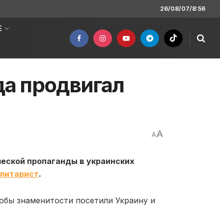
26/08/07/8:56
Е
да продвигал
A
A
еской пропаганды в украинских
литарист
.
обы знаменитости посетили Украину и