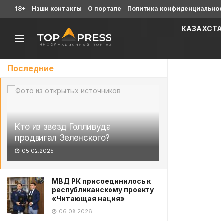
18+
Наши контакты
О портале
Политика конфиденциально
КАЗАХСТ
Последние
Кто из звезд Голливуда
продвигал Зеленского?
05.02.2025
МВД РК присоединилось к
республиканскому проекту
«Читающая нация»
06.08.2026