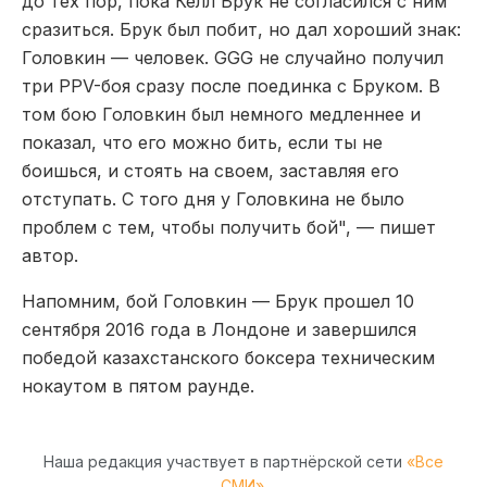
до тех пор, пока Келл Брук не согласился с ним
сразиться. Брук был побит, но дал хороший знак:
Головкин — человек. GGG не случайно получил
три PPV-боя сразу после поединка с Бруком. В
том бою Головкин был немного медленнее и
показал, что его можно бить, если ты не
боишься, и стоять на своем, заставляя его
отступать. С того дня у Головкина не было
проблем с тем, чтобы получить бой", — пишет
автор.
Напомним, бой Головкин — Брук прошел 10
сентября 2016 года в Лондоне и завершился
победой казахстанского боксера техническим
нокаутом в пятом раунде.
Наша редакция участвует в партнёрской сети
«Все
СМИ»
.