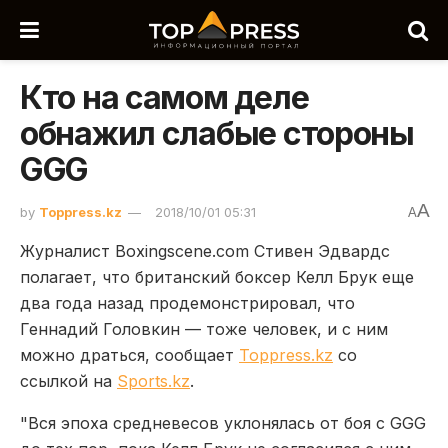
Кто на самом деле
обнажил слабые стороны
GGG
A
by
Toppress.kz
2018/10/01 05:31
A
Журналист Boxingscene.com Стивен Эдвардс
полагает, что британский боксер Келл Брук еще
два года назад продемонстрировал, что
Геннадий Головкин — тоже человек, и с ним
можно драться, сообщает
Toppress.kz
со
ссылкой на
Sports.kz
.
"Вся эпоха средневесов уклонялась от боя с GGG