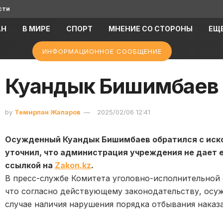
сти
АН
В МИРЕ
СПОРТ
МНЕНИЕ СО СТОРОНЫ
ЕЩ
ИНФОРМАЦИОННОЕ СООБЩЕНИЕ
Куандык Бишимбаев о
by
Темирлан Жапаров
2025/02/06 12:41
Осужденный Куандык Бишимбаев обратился с иском
уточнил, что администрация учреждения не дает 
ссылкой на
Zakon.kz
.
В пресс-службе Комитета уголовно-исполнительной 
что согласно действующему законодательству, осу
случае наличия нарушения порядка отбывания наказа