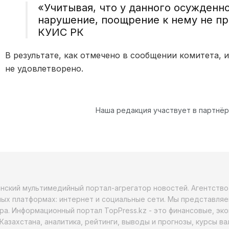
«Учитывая, что у данного осужденн
нарушение, поощрение к нему не п
КУИС РК
В результате, как отмечено в сообщении комитета, 
не удовлетворено.
Наша редакция участвует в партнё
анский мультимедийный портал-агрегатор новостей. Агентств
ых платформах: интернет и социальные сети. Мы представляе
ра. Информационный портал TopPress.kz - это финансовые, эк
Казахстана, аналитика, рейтинги, выводы и прогнозы, курсы в