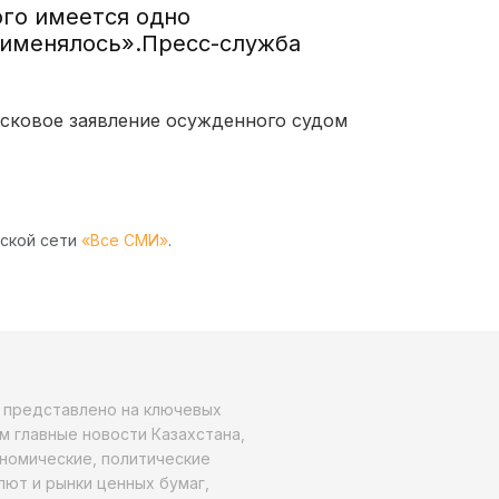
ого имеется одно
рименялось».Пресс-служба
исковое заявление осужденного судом
рской сети
«Все СМИ»
.
о представлено на ключевых
м главные новости Казахстана,
ономические, политические
алют и рынки ценных бумаг,