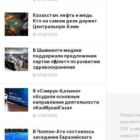
Казахстан: нефть и медь.
Кто на самом деле держит
Центральную Азию
07.08.2026
В Шымкенте медики
поддержали предложения
партии «Әділет» по развитию
здравоохранения
07.08.2026
В «Самрук-Қазына»
обсудили основные
направления деятельности
«КазМунайГаза»
Казахст
07.08.2026
контентн
СНГ и ми
В Чолпон-Ате состоялось
новости 
заседание Евразийского