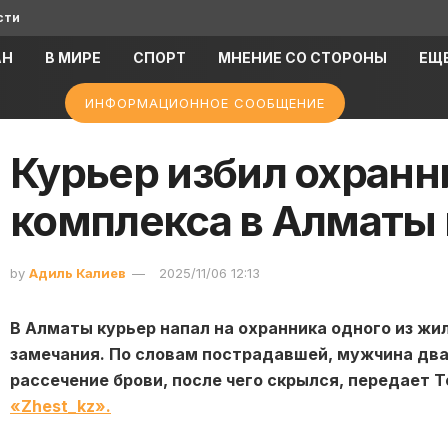
сти
АН
В МИРЕ
СПОРТ
МНЕНИЕ СО СТОРОНЫ
ЕЩ
ИНФОРМАЦИОННОЕ СООБЩЕНИЕ
Курьер избил охранн
комплекса в Алматы 
by
Адиль Калиев
2025/11/06 12:13
В Алматы курьер напал на охранника одного из жи
замечания. По словам пострадавшей, мужчина два
рассечение брови, после чего скрылся, передает T
«Zhest_kz».