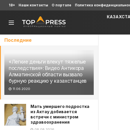
18+
Наши контакты
О портале
Политика конфиденциально
КАЗАХСТ
Последние
«Легкие деньги влекут тяжелые
последствия»: Видео Антикора
Алматинской области вызвало
бурную реакцию у казахстанцев
11.06.2020
Мать умершего подростка
из Актау добивается
встречи с министром
здравоохранения
08.08.2026