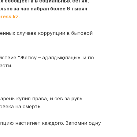
х сообществ в социальных сетях,
льно за час набрал более 6 тысяч
ress.kz
.
енных случаев коррупции в бытовой
ствие "Жетісу – адалдық алаңы» и по
асти.
рень купил права, и сев за руль
овека на смерть.
упцию настигнет каждого. Запомни одну