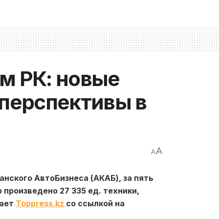
м РК: новые
 перспективы в
A
A
ского АвтоБизнеса (АКАБ), за пять
 произведено 27 335 ед. техники,
дает
Toppress.kz
со ссылкой на