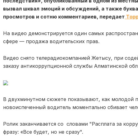
последствия», опубликованный в одном из местны
вызвал шквал эмоций и обсуждений, а также буква
просмотров и сотню комментариев, передает
Topp
На видео демонстрируется один самых распростран
сфере — продажа водительских прав.
Видео снято телерадиокомпанией Жетысу, при содей
заказу антикоррупционной службы Алматинской обл
В двухминутном сюжете показывают, как молодой па
новоиспеченный водитель моментально сбивает чел
Ролик заканчивается со словами "Расплата за корр
фразу: «Все будет, но не сразу".