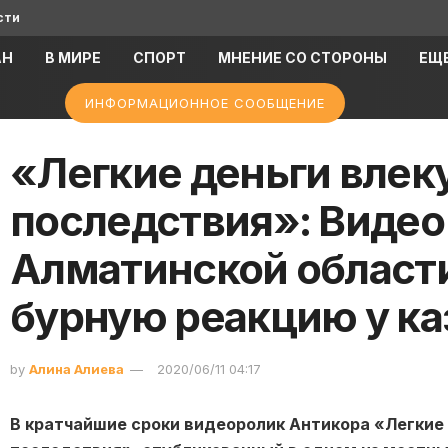
сти
АН
В МИРЕ
СПОРТ
МНЕНИЕ СО СТОРОНЫ
ЕЩ
ИНФОРМАЦИОННОЕ СООБЩЕНИЕ
«Легкие деньги влек
последствия»: Видео
Алматинской област
бурную реакцию у ка
by
Алина Алиева
2020/06/11 04:17
В кратчайшие сроки видеоролик Антикора «Легкие