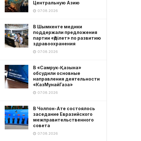
Центральную Азию
07.08.2026
В Шымкенте медики
поддержали предложения
партии «Әділет» по развитию
здравоохранения
07.08.2026
В «Самрук-Қазына»
обсудили основные
направления деятельности
«КазМунайГаза»
07.08.2026
В Чолпон-Ате состоялось
заседание Евразийского
межправительственного
совета
07.08.2026