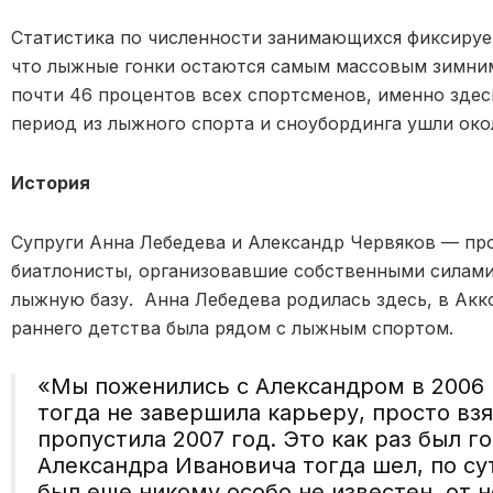
Статистика по численности занимающихся фиксируе
что лыжные гонки остаются самым массовым зимним
почти 46 процентов всех спортсменов, именно здес
период из лыжного спорта и сноубординга ушли окол
История
Супруги Анна Лебедева и Александр Червяков — пр
биатлонисты, организовавшие собственными силами
лыжную базу. Анна Лебедева родилась здесь, в Акко
раннего детства была рядом с лыжным спортом.
«Мы поженились с Александром в 2006 г
тогда не завершила карьеру, просто взя
пропустила 2007 год. Это как раз был го
Александра Ивановича тогда шел, по сут
был еще никому особо не известен, от н