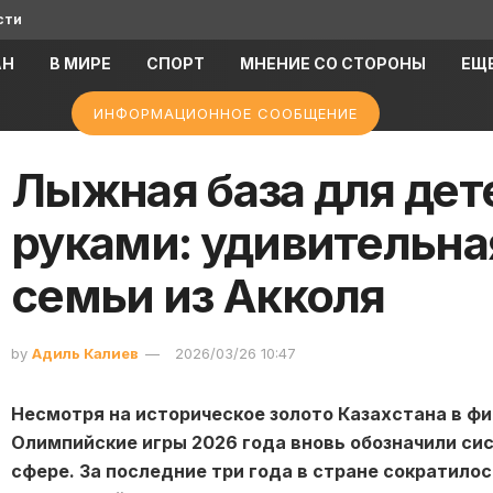
сти
АН
В МИРЕ
СПОРТ
МНЕНИЕ СО СТОРОНЫ
ЕЩ
ИНФОРМАЦИОННОЕ СООБЩЕНИЕ
Лыжная база для дет
руками: удивительна
семьи из Акколя
by
Адиль Калиев
2026/03/26 10:47
Несмотря на историческое золото Казахстана в ф
Олимпийские игры 2026 года вновь обозначили си
сфере. За последние три года в стране сократило