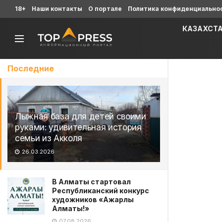
18+
Наши контакты
О портале
Политика конфиденциально
КАЗАХСТ
Последние
Лыжная база для детей своими
руками: удивительная история
семьи из Акколя
26.03.2026
В Алматы стартовал
Республиканский конкурс
художников «Ажарлы
Алматы!»
07.08.2026