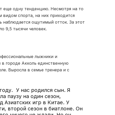
т еще одну тенденцию. Несмотря на то
 видом спорта, на них приходится
ь наблюдается ощутимый отток. За этот
о 9,5 тысячи человек.
офессиональные лыжники и
 в городе Акколь единственную
ле. Выросла в семье тренера и с
оду. У нас родился сын. Я
ла паузу на один сезон,
д Азиатских игр в Китае. У
и, второй сезон в биатлоне. Он
его ничего не ждали. Но он