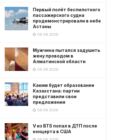
Первый полёт беспилотного
пассажирского судна
продемонстрировали в небе
Астаны
06.08.2026
Мужчина пытался задушить
жену проводом в
Алматинской области
06.08.2026
Каким будет образование
Казахстана: партии
представили свои
предложения
06.08.2026
V из BTS попал в ДТП после
концерта в США
06.08.2026