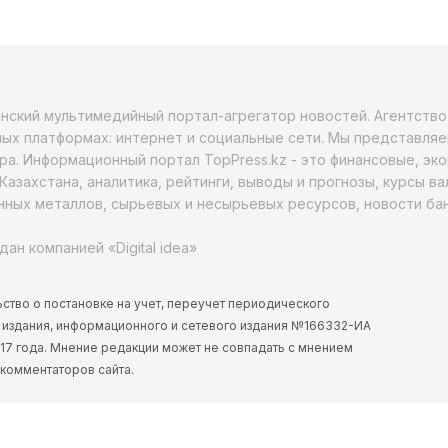
анский мультимедийный портал-агрегатор новостей. Агентств
ых платформах: интернет и социальные сети. Мы представляе
ра. Информационный портал TopPress.kz - это финансовые, эк
Казахстана, аналитика, рейтинги, выводы и прогнозы, курсы в
ных металлов, сырьевых и несырьевых ресурсов, новости бан
дан компанией «Digital idea»
ство о постановке на учет, переучет периодического
 издания, информационного и сетевого издания №166332-ИА
2017 года. Мнение редакции может не совпадать с мнением
 комментаторов сайта.