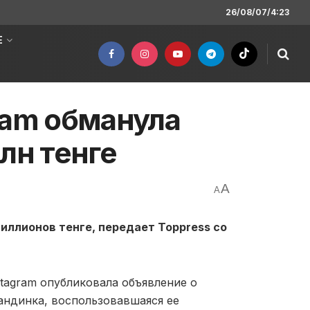
26/08/07/4:23
Е
ram обманула
лн тенге
A
A
иллионов тенге, передает Toppress со
tagram опубликовала объявление о
андинка, воспользовавшаяся ее