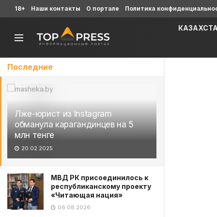
18+
Наши контакты
О портале
Политика конфиденциально
КАЗАХСТ
Последние
Лже-юрист из Instagram
обманула карагандинцев на 5
млн тенге
20.02.2025
МВД РК присоединилось к
республиканскому проекту
«Читающая нация»
06.08.2026