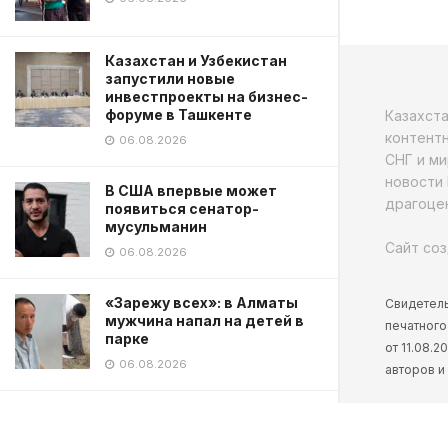
Казахстан и Узбекистан
запустили новые
инвестпроекты на бизнес-
форуме в Ташкенте
Казахст
контентн
06.08.2026
СНГ и ми
новости 
В США впервые может
драгоцен
появиться сенатор-
мусульманин
Сайт соз
06.08.2026
«Зарежу всех»: в Алматы
Свидетель
мужчина напал на детей в
печатного
парке
от 11.08.
06.08.2026
авторов и
TikTok блогера застрелили в
прямом эфире в Мексике