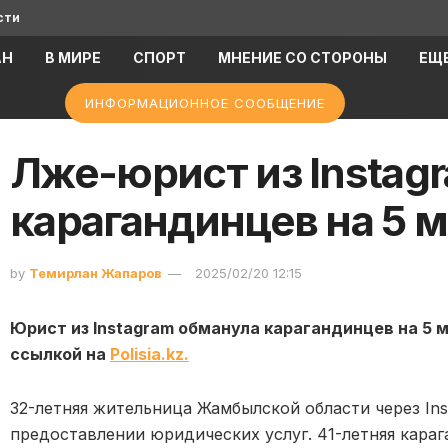
сти
АН
В МИРЕ
СПОРТ
МНЕНИЕ СО СТОРОНЫ
ЕЩ
ИНФОРМАЦИОННОЕ СООБЩЕНИЕ
Лже-юрист из Instag
карагандинцев на 5 м
by
Темирлан Жапаров
2025/02/20 12:15
Юрист из Instagram обманула карагандинцев на 5 м
ссылкой на
Polisia.kz.
32-летняя жительница Жамбылской области через Ins
предоставлении юридических услуг. 41-летняя караг