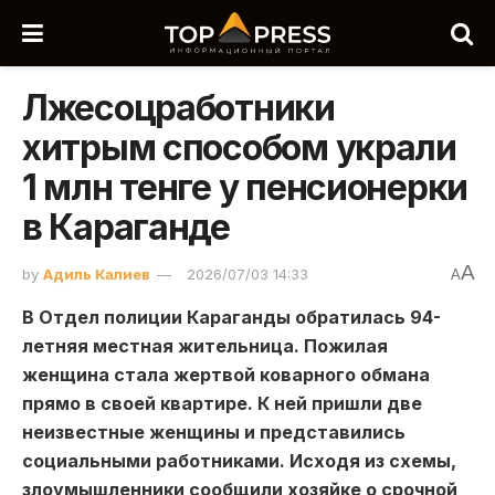
Лжесоцработники
хитрым способом украли
1 млн тенге у пенсионерки
в Караганде
A
by
Адиль Калиев
2026/07/03 14:33
A
В Отдел полиции Караганды обратилась 94-
летняя местная жительница. Пожилая
женщина стала жертвой коварного обмана
прямо в своей квартире. К ней пришли две
неизвестные женщины и представились
социальными работниками. Исходя из схемы,
злоумышленники сообщили хозяйке о срочной