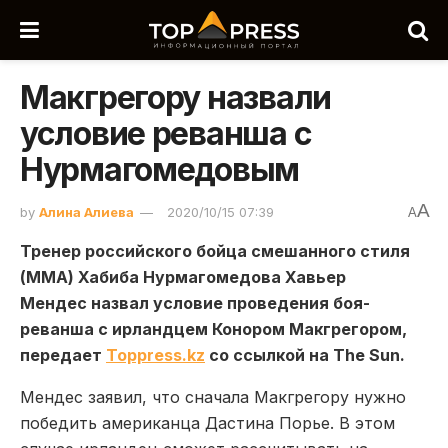
Макгрегору назвали
условие реванша с
Нурмагомедовым
A
by
Алина Алиева
2020/10/15 07:39
A
Тренер российского бойца смешанного стиля
(ММА) Хабиба Нурмагомедова Хавьер
Мендес назвал условие проведения боя-
реванша с ирландцем Конором Макгрегором,
передает
Toppress.kz
со ссылкой на The Sun.
Мендес заявил, что сначала Макгрегору нужно
победить американца Дастина Порье. В этом