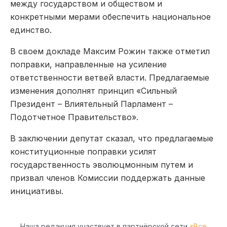
между государством и обществом и
конкретными мерами обеспечить национальное
единство.
В своем докладе Максим Рожин также отметил
поправки,
направленные на у
силение
ответственности
ветв
ей
власти. Предлагаемые
изменения дополнят принцип «Сильный
Президент – Влиятельный Парламент –
Подотчетное Правительство».
В заключении депутат сказал, что предлагаемые
конституционные поправки усил
ят
государственность эволю
цмонным
путем и
призвал членов
К
омиссии поддержать данные
инициативы.
Наша редакция участвует в партнёрской сети
«Все