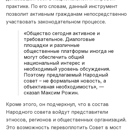
практике. По его словам, данный инструмент
позволит
активны
м
граждан
ам
непосредственно
участвовать
законодательном процессе.
«
Общество сегодня
активно
е
и
требовательное
.
Д
иалоговые
площадки и различные
общественные платформы
иногда не
могут
обеспечит
ь
общий
национальный интерес и
необходимый уровень
обсуждени
я
.
Поэтому предлагаемый Народный
совет – не формальная новость, а
объективная
необходимость
», —
сказал Максим Рожин.
Кроме
э
того,
он подчеркнул, что в состав
Народного совета войдут представители
этносов, регионов и общественных организаций.
Это возможность
перевоплотить
С
овет в мост