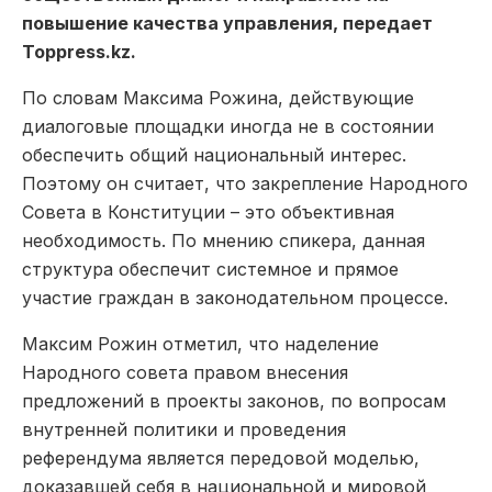
повышение качества управления, передает
Toppress.kz.
По словам Максима Рожина,
действующие
диалоговые
площадки иногда не в состоянии
обесп
ечить общий
национальный интерес.
Поэтому он считает, что закрепление Народного
Совета в Конституции
– это
объективная
н
еобходимость
.
По мнению спикера, данная
структура
обеспечит
системное и пря
мое
участие граждан в законодательном процессе.
Максим Рожин отметил, что наделение
Народного совета правом внесения
предложений в проекты законов, по вопросам
внутренней политики и проведения
референдума является передовой моделью,
доказавшей себя в национальной и мировой