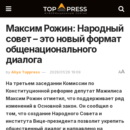
Максим Рожин: Народный
совет – это новый формат
общенационального
диалога
A
by
Aliya Toppress
2026/01/26 19:09
A
На третьем заседании Комиссии по
Конституционной реформе депутат Мажилиса
Максим Рожин отметил, что поддерживает ряд
изменений в Основной закон. Он сообщил о
том, что создание Народного Совета и
института Вице-президента позволит укрепить
общественный диалог и направлен
о
на