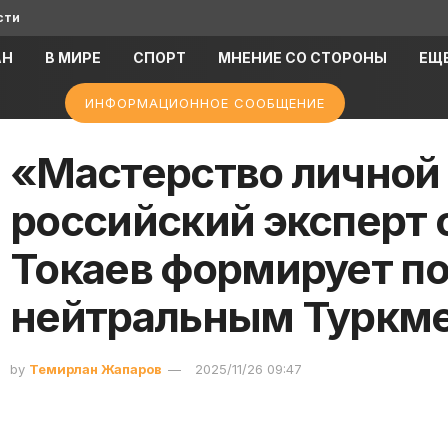
сти
АН
В МИРЕ
СПОРТ
МНЕНИЕ СО СТОРОНЫ
ЕЩ
ИНФОРМАЦИОННОЕ СООБЩЕНИЕ
«Мастерство личной
российский эксперт о
Токаев формирует по
нейтральным Туркм
by
Темирлан Жапаров
2025/11/26 09:47