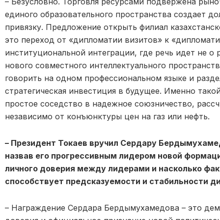
– Безусловно. Торговля ресурсами подвержена рын
единого образовательного пространства создает д
привязку. Предложение открыть филиал казахстанск
это переход от «дипломатии визитов» к «дипломати
институциональной интеграции, где речь идет не о 
нового совместного интеллектуального пространств
говорить на одном профессиональном языке и разде
стратегическая инвестиция в будущее. Именно тако
простое соседство в надежное союзничество, рассч
независимо от конъюнктуры цен на газ или нефть.
– Президент Токаев вручил Сердару Бердымухаме
назвав его прогрессивным лидером новой формаци
личного доверия между лидерами и насколько фа
способствует предсказуемости и стабильности д
– Награждение Сердара Бердымухамедова – это дем