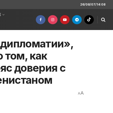
26/08/07/14:08
Е
 дипломатии»,
 том, как
яс доверия с
енистаном
A
A