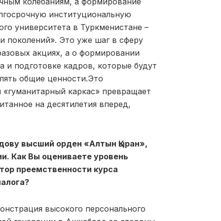
очным колебаниям, а формирование
олгосрочную институциональную
ого университета в Туркменистане –
и поколений». Это уже шаг в сферу
разовых акциях, а о формировании
а и подготовке кадров, которые будут
лять общие ценности.Это
й «гуманитарный каркас» превращает
итанное на десятилетия вперед,
дову высший орден «Алтын Қыран»,
и. Как Вы оцениваете уровень
ктор преемственности курса
иалога?
онстрация высокого персонального