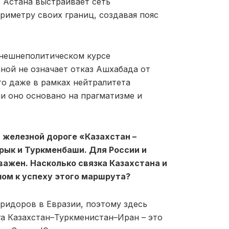
 Астана выстраивает сеть
риметру своих границ, создавая пояс
внешнеполитическом курсе
ной не означает отказ Ашхабада от
то даже в рамках нейтралитета
ли оно основано на прагматизме и
а железной дороге «Казахстан –
урык и Туркменбаши. Для России и
важен. Насколько связка Казахстана и
ом к успеху этого маршрута?
оридоров в Евразии, поэтому здесь
га Казахстан–Туркменистан–Иран – это