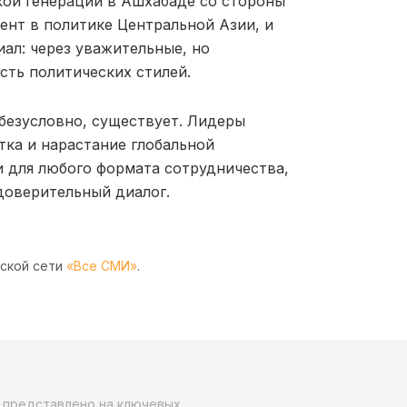
кой генерации в Ашхабаде со стороны
ент в политике Центральной Азии, и
ал: через уважительные, но
ть политических стилей.
 безусловно, существует. Лидеры
ка и нарастание глобальной
 для любого формата сотрудничества,
доверительный диалог.
рской сети
«Все СМИ»
.
о представлено на ключевых