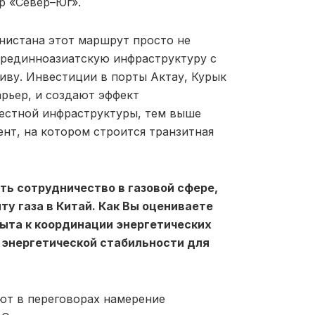
р «Север–Юг».
енистана этот маршрут просто не
срединноазиатскую инфраструктуру с
иву. Инвестиции в порты Актау, Курык
арьер, и создают эффект
местной инфраструктуры, тем выше
нт, на котором строится транзитная
ть сотрудничество в газовой сфере,
у газа в Китай. Как Вы оцениваете
быта к координации энергетических
 энергетической стабильности для
ют в переговорах намерение