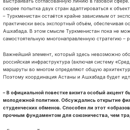
выстраивать согласованную линию в газовой сфере.
скорее попытка двух стран адаптироваться к объек
– Туркменистан остаётся крайне зависимым от экспо
практически весь экспортный объём, обеспечивая 
Ашхабада. В этом смысле Туркменистан пока не мо
самостоятельную многонаправленную стратегию – ры
Важнейший элемент, который здесь невозможно обой
российская инфраструктура (включая систему «Средн
маршруты во многом определяют общую архитектуру
Поэтому координация Астаны и Ашхабада будет идти
–
В официальной повестке визита особый акцент б
молодежной политике. Обсуждались открытие фил
студенческих обменов. Способен ли этот «образо
прочным фундаментом для союзничества, чем тра