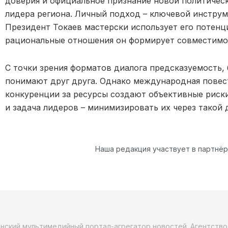
доверия и официальное признание новой политичес
лидера региона. Личный подход – ключевой инструм
Президент Токаев мастерски использует его потенци
рациональные отношения он формирует совместимос
С точки зрения форматов диалога предсказуемость,
понимают друг друга. Однако международная повест
конкуренции за ресурсы создают объективные риски
и задача лидеров – минимизировать их через такой 
Наша редакция участвует в партнё
анский мультимедийный портал-агрегатор новостей. Агентств