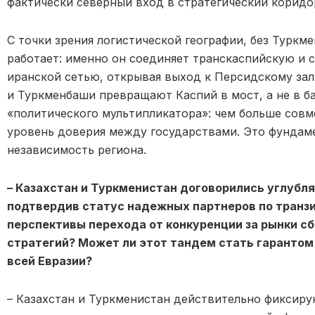
фактически северный вход в стратегический коридо
С точки зрения логистической географии, без Туркм
работает: именно он соединяет транскаспийскую и 
иранской сетью, открывая выход к Персидскому зал
и Туркменбаши превращают Каспий в мост, а не в б
«политического мультипликатора»: чем больше сов
уровень доверия между государствами. Это фундаме
независимость региона.
– Казахстан и Туркменистан договорились углубля
подтвердив статус надежных партнеров по транзит
перспективы перехода от конкуренции за рынки с
стратегий? Может ли этот тандем стать гарантом
всей Евразии?
– Казахстан и Туркменистан действительно фиксиру