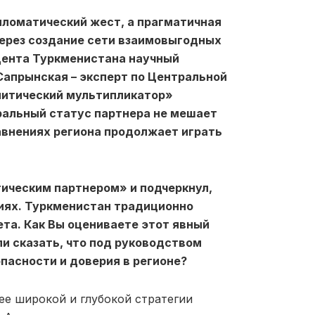
пломатический жест, а прагматичная
через создание сети взаимовыгодных
идента Туркменистана научный
апрынская – эксперт по Центральной
олитический мультипликатор»
ральный статус партнера не мешает
авнениях региона продолжает играть
гическим партнером» и подчеркнул,
иях. Туркменистан традиционно
та. Как Вы оцениваете этот явный
и сказать, что под руководством
пасности и доверия в регионе?
ее широкой и глубокой стратегии