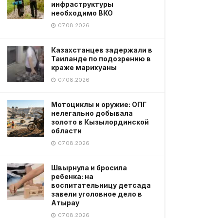
инфраструктуры
необходимо ВКО
07.08.2026
Казахстанцев задержали в
Таиланде по подозрению в
краже марихуаны
07.08.2026
Мотоциклы и оружие: ОПГ
нелегально добывала
золото в Кызылординской
области
07.08.2026
Швырнула и бросила
ребенка: на
воспитательницу детсада
завели уголовное дело в
Атырау
07.08.2026