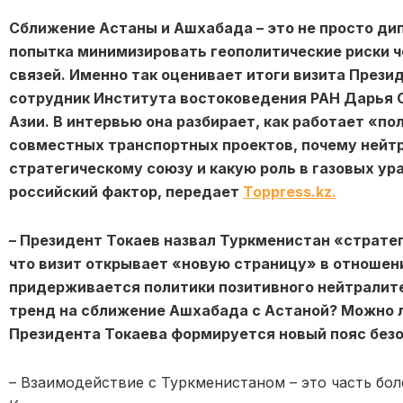
Сближение Астаны и Ашхабада – это не просто ди
попытка минимизировать геополитические риски 
связей. Именно так оценивает итоги визита През
сотрудник Института востоковедения РАН Дарья С
Азии. В интервью она разбирает, как работает «п
совместных транспортных проектов, почему нейт
стратегическому союзу и какую роль в газовых ур
российский фактор, передает
Toppress.kz.
– Президент Токаев назвал Туркменистан «страте
что визит открывает «новую страницу» в отношен
придерживается политики позитивного нейтралите
тренд на сближение Ашхабада с Астаной? Можно л
Президента Токаева формируется новый пояс безо
– Взаимодействие с Туркменистаном – это часть бол