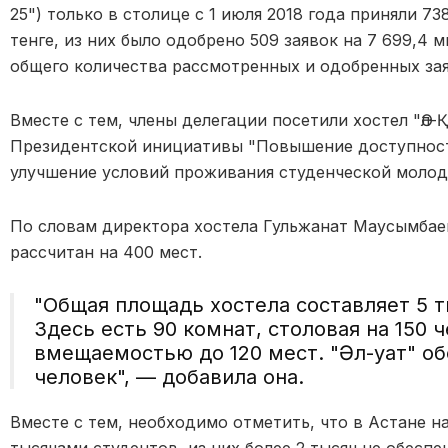
25") только в столице с 1 июля 2018 года приняли 73
тенге, из них было одобрено 509 заявок на 7 699,4 
общего количества рассмотренных и одобренных зая
Вместе с тем, члены делегации посетили хостел "Әл
Президентской инициативы "Повышение доступност
улучшение условий проживания студенческой молод
По словам директора хостела Гульжанат Маусымбаево
рассчитан на 400 мест.
"Общая площадь хостела составляет 5 
Здесь есть 90 комнат, столовая на 150 
вмещаемостью до 120 мест. "Әл-Қуат" о
человек", — добавила она.
Вместе с тем, необходимо отметить, что в Астане н
тысячами студентов, из них более 2 тысяч не обесп