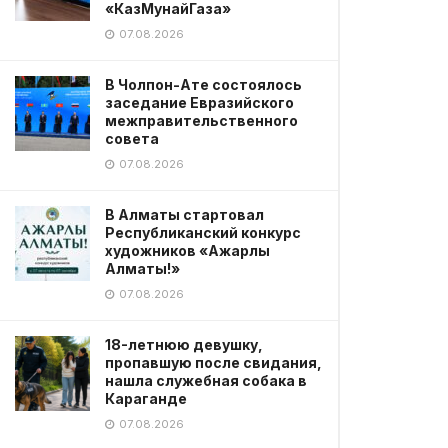
«КазМунайГаза»
07.08.2026
В Чолпон-Ате состоялось
заседание Евразийского
межправительственного
совета
07.08.2026
В Алматы стартовал
Республиканский конкурс
художников «Ажарлы
Алматы!»
07.08.2026
18-летнюю девушку,
пропавшую после свидания,
нашла служебная собака в
Караганде
07.08.2026