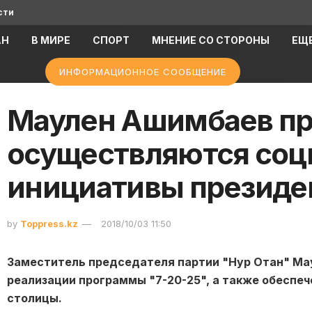
сти
АН
В МИРЕ
СПОРТ
МНЕНИЕ СО СТОРОНЫ
ЕЩ
ИНФОРМАЦИОННОЕ СООБЩЕНИЕ
Маулен Ашимбаев пр
осуществляются соц
инициативы президе
by
Toppress.kz
2018/10/03 11:50
Заместитель председателя партии "Нур Отан" Ма
реализации программы "7-20-25", а также обесп
столицы.