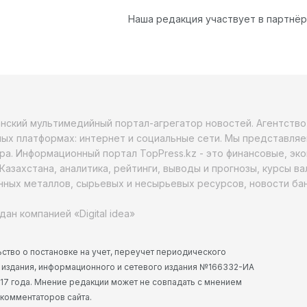
Наша редакция участвует в партнё
анский мультимедийный портал-агрегатор новостей. Агентств
ых платформах: интернет и социальные сети. Мы представляе
ра. Информационный портал TopPress.kz - это финансовые, эк
Казахстана, аналитика, рейтинги, выводы и прогнозы, курсы в
ных металлов, сырьевых и несырьевых ресурсов, новости бан
дан компанией «Digital idea»
ство о постановке на учет, переучет периодического
 издания, информационного и сетевого издания №166332-ИА
2017 года. Мнение редакции может не совпадать с мнением
 комментаторов сайта.