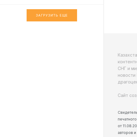
ЗАГРУЗИТЬ ЕЩЕ
Казахст
контентн
СНГ и ми
новости 
драгоцен
Сайт соз
Свидетель
печатного
от 11.08.
авторов и