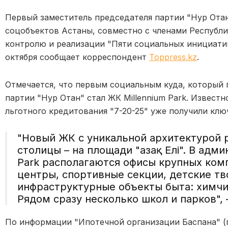
Первый заместитель председателя партии "Нур Ота
соцобъектов Астаны, совместно с членами Республи
контролю и реализации "Пяти социальных инициатив
октября сообщает корреспондент
Toppress.kz
.
Отмечается, что первым социальным куда, который
партии "Нур Отан" стал ЖК Millennium Park. Извест
льготного кредитования "7-20-25" уже получили клю
"Новый ЖК с уникальной архитектурой 
столицы – на площади "Қазақ Елі". В адм
Park располагаются офисы крупных ком
центры, спортивные секции, детские тв
инфраструктурные объекты быта: химчис
Рядом сразу несколько школ и парков"
По информации "Ипотечной организации Баспана" (