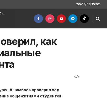
26/08/08/15:02
Е
оверил, как
иальные
нта
A
A
улен Ашимбаев проверил ход
ечение общежитиями студентов