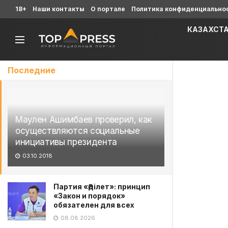
18+
Наши контакты
О портале
Политика конфиденциально
КАЗАХСТ
Последние
Маулен Ашимбаев проверил, как
осуществляются социальные
инициативы президента
03.10.2018
Партия «Әділет»: принцип
«Закон и порядок»
обязателен для всех
08.08.2026