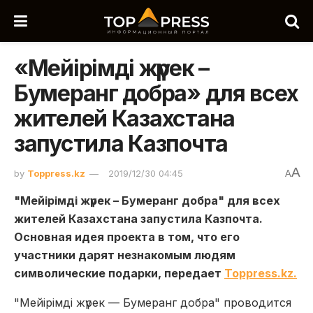
«Мейірімді жүрек –
Бумеранг добра» для всех
жителей Казахстана
запустила Казпочта
A
by
Toppress.kz
2019/12/30 04:45
A
"Мейірімді жүрек – Бумеранг добра" для всех
жителей Казахстана запустила Казпочта.
Основная идея проекта в том, что его
участники дарят незнакомым людям
символические подарки, передает
Toppress.kz.
"Мейірімді жүрек — Бумеранг добра" проводится