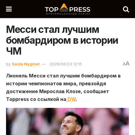
Месси стал лучшим
бомбардиром в истории
ЧМ
A
by
Saida Nygmet
2026/06/23 12:15
A
Лионель Месси
стал лучшим бомбардиром в
истории чемпионатов мира, превзойдя
достижение
Мирослав Клозе, сообщает
Toppress со ссылкой на
DW
.