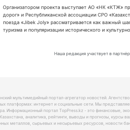
Организатором проекта выступает АО «НК «КТЖ» пр
дорог» и Республиканской ассоциации СРО «Казахст
поезда «Jibek Joly» рассматривается как важный ш
туризма и популяризации исторического и культурно
Наша редакция участвует в партнё
анский мультимедийный портал-агрегатор новостей. Агентств
ых платформах: интернет и социальные сети. Мы представляе
ра. Информационный портал TopPress.kz - это финансовые, эк
Казахстана, аналитика, рейтинги, выводы и прогнозы, курсы в
ных металлов, сырьевых и несырьевых ресурсов, новости бан