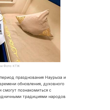
ри Фото: КТЖ
 период празднования Наурыза и
времени обновления, духовного
и смогут познакомиться с
аздничными традициями народов