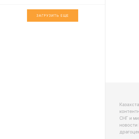
ЗАГРУЗИТЬ ЕЩЕ
Казахст
контентн
СНГ и ми
новости 
драгоцен