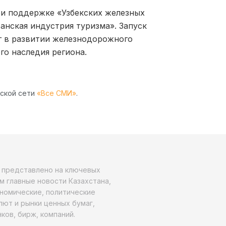
и поддержке «Узбекских железных
анская индустрия туризма». Запуск
аг в развитии железнодорожного
го наследия региона.
рской сети
«Все СМИ»
.
о представлено на ключевых
м главные новости Казахстана,
ономические, политические
алют и рынки ценных бумаг,
ков, бирж, компаний.