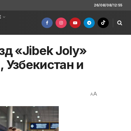
26/08/08/12:55
Е
 «Jibek Joly»
, Узбекистан и
A
A