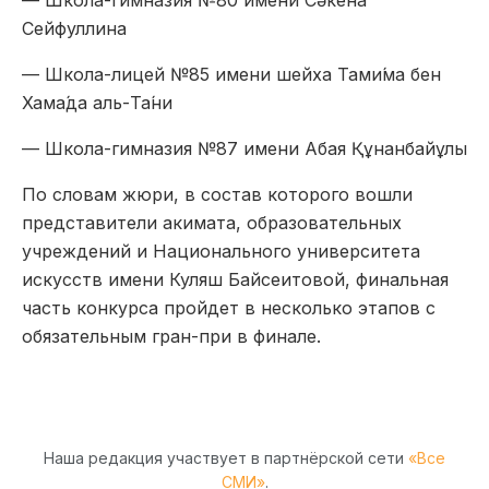
— Школа-гимназия №80 имени Сәкена
Сейфуллина
— Школа-лицей №85 имени шейха Тами́ма бен
Хама́да аль-Та́ни
— Школа-гимназия №87 имени Абая Құнанбайұлы
По словам жюри, в состав которого вошли
представители акимата, образовательных
учреждений и Национального университета
искусств имени Куляш Байсеитовой, финальная
часть конкурса пройдет в несколько этапов с
обязательным гран-при в финале.
Наша редакция участвует в партнёрской сети
«Все
СМИ»
.