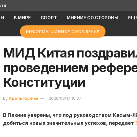
сти
АН
В МИРЕ
СПОРТ
МНЕНИЕ СО СТОРОНЫ
ЕЩ
ИНФОРМАЦИОННОЕ СООБЩЕНИЕ
МИД Китая поздравил
проведением рефере
Конституции
by
Адиль Калиев
2026/03/17 10:37
В Пекине уверены, что под руководством Касым-
добиться новых значительных успехов, передает