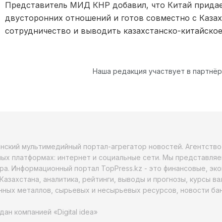
Представитель МИД КНР добавил, что Китай придае
двусторонних отношений и готов совместно с Каза
сотрудничество и выводить казахстанско-китайское
Наша редакция участвует в партнё
анский мультимедийный портал-агрегатор новостей. Агентств
ых платформах: интернет и социальные сети. Мы представляе
ра. Информационный портал TopPress.kz - это финансовые, эк
Казахстана, аналитика, рейтинги, выводы и прогнозы, курсы в
ных металлов, сырьевых и несырьевых ресурсов, новости бан
дан компанией «Digital idea»