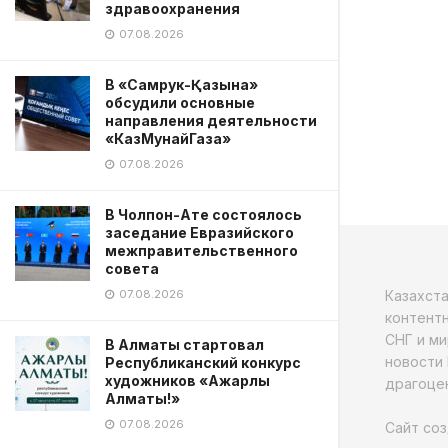
здравоохранения
07.08.2026
В «Самрук-Қазына»
обсудили основные
направления деятельности
«КазМунайГаза»
07.08.2026
В Чолпон-Ате состоялось
заседание Евразийского
межправительственного
совета
Казахст
07.08.2026
контентн
СНГ и ми
В Алматы стартовал
новости 
Республиканский конкурс
художников «Ажарлы
драгоцен
Алматы!»
07.08.2026
Сайт соз