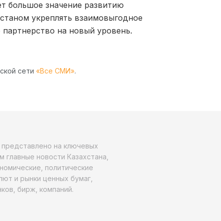
т большое значение развитию
хстаном укреплять взаимовыгодное
 партнерство на новый уровень.
рской сети
«Все СМИ»
.
о представлено на ключевых
м главные новости Казахстана,
ономические, политические
алют и рынки ценных бумаг,
ков, бирж, компаний.