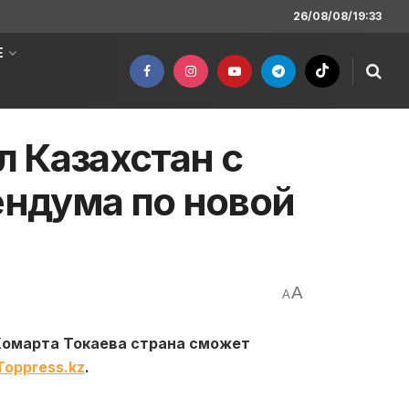
26/08/08/19:33
Е
 Казахстан с
ндума по новой
A
A
Жомарта Токаева страна сможет
Toppress.kz
.