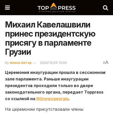
Михаил Кавелашвили
принес президентскую
присягу в парламенте
Грузии
A
by
Алина Автор
2024/12/29 15:04
A
Церемония инаугурации прошла в сессионном
зале парламента. Раньше инаугурации
президентов проходили только во дворе
законодательного органа, передает Toppress
со ссылкой на
NGnewsgeorgia
.
На церемонии присутствовали члены