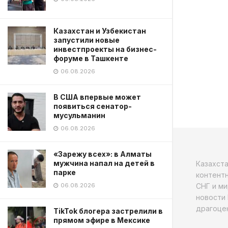
Казахстан и Узбекистан
запустили новые
инвестпроекты на бизнес-
форуме в Ташкенте
06.08.2026
В США впервые может
появиться сенатор-
мусульманин
06.08.2026
«Зарежу всех»: в Алматы
мужчина напал на детей в
Казахст
парке
контентн
СНГ и ми
06.08.2026
новости 
драгоцен
TikTok блогера застрелили в
прямом эфире в Мексике