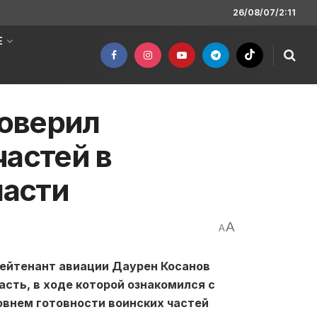
26/08/07/2:11
Е
оверил
частей в
асти
A
A
лейтенант авиации Даурен Косанов
сть, в ходе которой ознакомился с
овнем готовности воинских частей