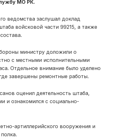
службу МО РК.
ого ведомства заслушал доклад
таба войсковой части 99215, а также
состава.
обороны министру доложили о
естно с местными исполнительными
аса. Отдельное внимание было уделено
где завершены ремонтные работы.
санов оценил деятельность штаба,
ми и ознакомился с социально-
кетно-артиллерийского вооружения и
полка.