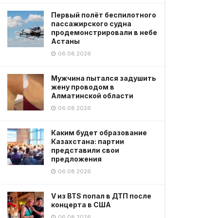
Первый полёт беспилотного
пассажирского судна
продемонстрировали в небе
Астаны
06.08.2026
Мужчина пытался задушить
жену проводом в
Алматинской области
06.08.2026
Каким будет образование
Казахстана: партии
представили свои
предложения
06.08.2026
V из BTS попал в ДТП после
концерта в США
06.08.2026