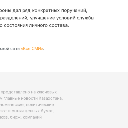
роны дал ряд конкретных поручений,
разделений, улучшение условий службы
 состояния личного состава.
рской сети
«Все СМИ»
.
о представлено на ключевых
м главные новости Казахстана,
ономические, политические
алют и рынки ценных бумаг,
ков, бирж, компаний.