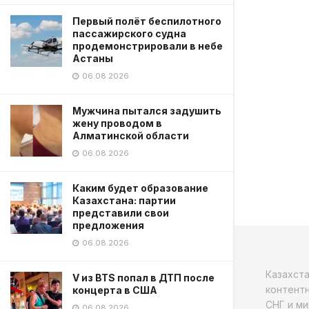
Первый полёт беспилотного
пассажирского судна
продемонстрировали в небе
Астаны
06.08.2026
Мужчина пытался задушить
жену проводом в
Алматинской области
06.08.2026
Каким будет образование
Казахстана: партии
представили свои
предложения
06.08.2026
Казахст
V из BTS попал в ДТП после
контентн
концерта в США
СНГ и ми
06.08.2026