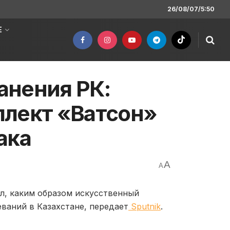
26/08/07/5:50
Е
анения РК:
ллект «Ватсон»
ака
A
A
л, каким образом искусственный
ваний в Казахстане, передает
Sputnik
.