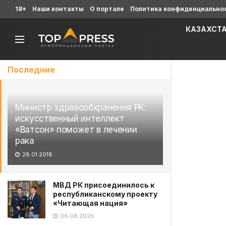
18+
Наши контакты
О портале
Политика конфиденциально
КАЗАХСТ
Последние
Министр здравообхранения РК:
искусственный интеллект
«Ватсон» поможет в лечении
рака
28.01.2018
МВД РК присоединилось к
республиканскому проекту
«Читающая нация»
06.08.2026