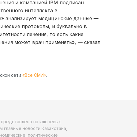
нения и компанией IBM подписан
твенного интеллекта в
н» анализирует медицинские данные —
ические протоколы, и буквально в
тетности лечения, то есть какие
чения может врач применять», — сказал
рской сети
«Все СМИ»
.
о представлено на ключевых
м главные новости Казахстана,
ономические, политические