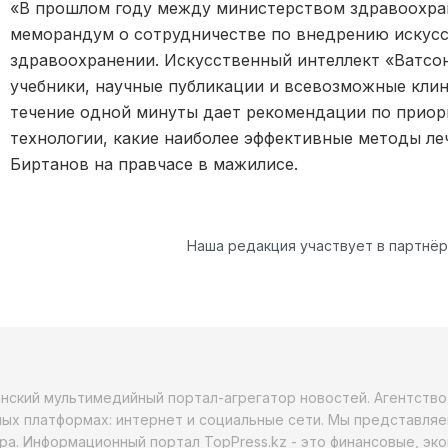
«В прошлом году между министерством здравоохра
меморандум о сотрудничестве по внедрению искусс
здравоохранении. Искусственный интеллект «Ватсо
учебники, научные публикации и всевозможные клин
течение одной минуты дает рекомендации по приори
технологии, какие наиболее эффективные методы ле
Биртанов на правчасе в мажилисе.
Наша редакция участвует в партнё
анский мультимедийный портал-агрегатор новостей. Агентств
ых платформах: интернет и социальные сети. Мы представляе
ра. Информационный портал TopPress.kz - это финансовые, эк