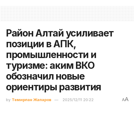
Район Алтай усиливает
позиции в АПК,
промышленности и
туризме: аким ВКО
обозначил новые
ориентиры развития
A
by
Темирлан Жапаров
2025/12/11 20:22
A
В районе Алтай ВКО состоялась встреча
населения с акимом региона Нурымбетом