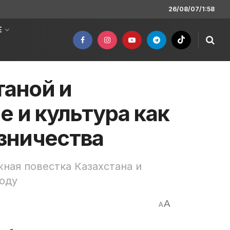
26/08/07/1:58
Е
аной и
е и культура как
зничества
ная повестка Казахстана и
году
A
A