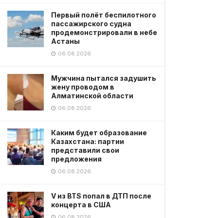
Первый полёт беспилотного
пассажирского судна
продемонстрировали в небе
Астаны
06.08.2026
Мужчина пытался задушить
жену проводом в
Алматинской области
06.08.2026
Каким будет образование
Казахстана: партии
представили свои
предложения
06.08.2026
V из BTS попал в ДТП после
концерта в США
06.08.2026