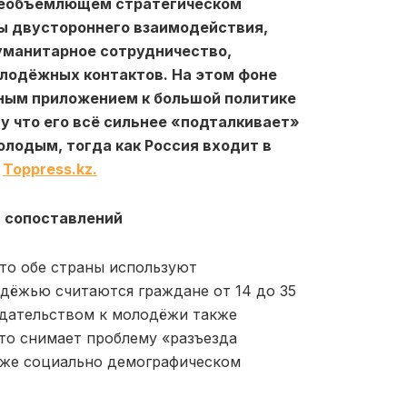
всеобъемлющем стратегическом
ы двустороннего взаимодействия,
уманитарное сотрудничество,
олодёжных контактов. На этом фоне
ным приложением к большой политике
у что его всё сильнее «подталкивает»
олодым, тогда как Россия входит в
т
Toppress.kz.
я сопоставлений
то обе страны используют
дёжью считаются граждане от 14 до 35
одательством к молодёжи также
Это снимает проблему «разъезда
м же социально демографическом