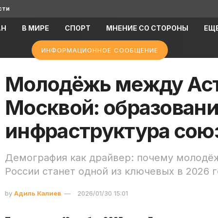
сти
АН
В МИРЕ
СПОРТ
МНЕНИЕ СО СТОРОНЫ
ЕЩ
ИНФОРМАЦИОННОЕ СООБЩЕНИЕ
Молодёжь между Аст
Москвой: образовани
инфраструктура сою
Демография как драйвер: почему молодёж
России станет одной из ключевых в 2026 
by
Адиль Калиев
2026/01/30 15:01