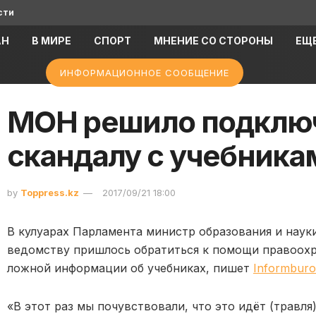
сти
АН
В МИРЕ
СПОРТ
МНЕНИЕ СО СТОРОНЫ
ЕЩ
ИНФОРМАЦИОННОЕ СООБЩЕНИЕ
МОН решило подключ
скандалу с учебника
by
Toppress.kz
2017/09/21 18:00
В кулуарах Парламента министр образования и науки
ведомству пришлось обратиться к помощи правоохр
ложной информации об учебниках, пишет
Informburo
«В этот раз мы почувствовали, что это идёт (травл