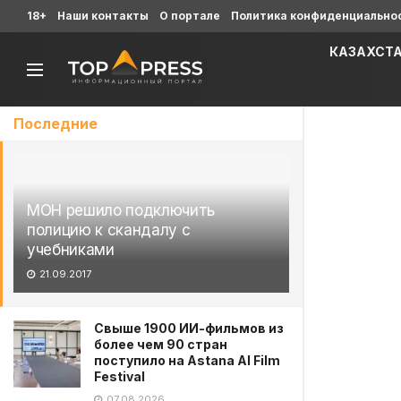
18+
Наши контакты
О портале
Политика конфиденциально
КАЗАХСТ
Последние
МОН решило подключить
полицию к скандалу с
учебниками
21.09.2017
Свыше 1900 ИИ-фильмов из
более чем 90 стран
поступило на Astana AI Film
Festival
07.08.2026