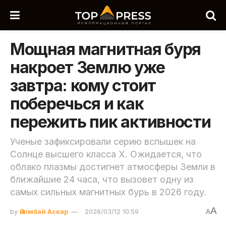
Мощная магнитная буря
накроет Землю уже
завтра: кому стоит
поберечься и как
пережить пик активности
Ученые зафиксировали серию вспышек на
Солнце высшего класса X. Ожидается, что
облако плазмы достигнет атмосферы Земли в
ближайшие 24 часа, что вызовет одну из
самых сильных магнитных бурь в 2026 году.
A
by
Әшімбай Аскар
2026/03/12 10:59
A