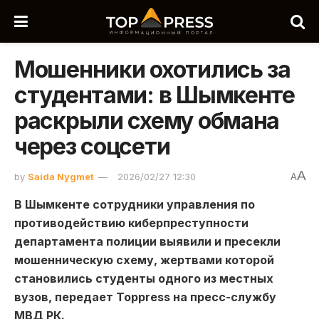
Мошенники охотились за
студентами: в Шымкенте
раскрыли схему обмана
через соцсети
A
by
Saida Nygmet
2026/02/27 12:30
A
В
Шымкенте
сотрудники управления по
противодействию киберпреступности
департамента полиции выявили и пресекли
мошенническую схему, жертвами которой
становились студенты одного из местных
вузов, передает Toppress на пресс-службу
МВД РК.