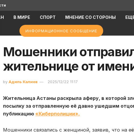
сти
АН
В МИРЕ
СПОРТ
МНЕНИЕ СО СТОРОНЫ
ЕЩ
ИНФОРМАЦИОННОЕ СООБЩЕНИЕ
Мошенники отправил
жительнице от имен
by
Адиль Калиев
2025/12/22 11:17
Жительница Астаны раскрыла аферу, в которой з
посылку за отправленную её давно ушедшим отцом
публикацию
«Киберполиции».
Мошенники связались с женщиной, заявив, что на её