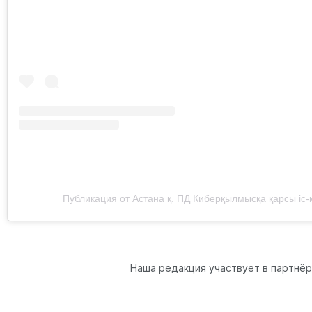
Публикация от Астана қ. ПД Киберқылмысқа қарсы іс-
Наша редакция участвует в партнё