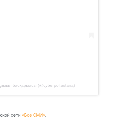
қимыл басқармасы (@cyberpol.astana)
рской сети
«Все СМИ»
.