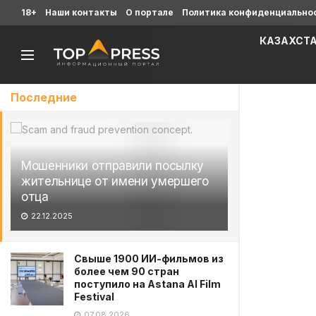
18+
Наши контакты
О портале
Политика конфиденциально
КАЗАХСТ
Последние
Мошенники отправили посылку
жительнице от имени умершего
отца
22.12.2025
Свыше 1900 ИИ-фильмов из
более чем 90 стран
поступило на Astana AI Film
Festival
07.08.2026