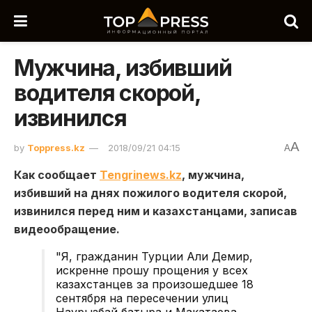
Мужчина, избивший
водителя скорой,
извинился
A
by
Toppress.kz
2018/09/21 04:15
A
Как сообщает
Tengrinews.kz
, мужчина,
избивший на днях пожилого водителя скорой,
извинился перед ним и казахстанцами, записав
видеообращение.
"Я, гражданин Турции Али Демир,
искренне прошу прощения у всех
казахстанцев за произошедшее 18
сентября на пересечении улиц
Наурызбай батыра и Макатаева.