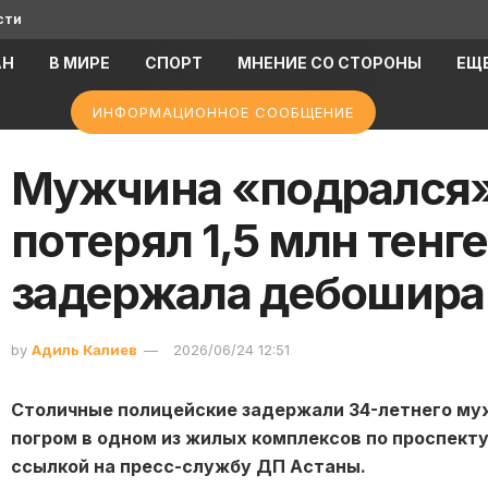
сти
АН
В МИРЕ
СПОРТ
МНЕНИЕ СО СТОРОНЫ
ЕЩ
ИНФОРМАЦИОННОЕ СООБЩЕНИЕ
Мужчина «подрался»
потерял 1,5 млн тенг
задержала дебошира
by
Адиль Калиев
2026/06/24 12:51
Столичные полицейские задержали 34-летнего му
погром в одном из жилых комплексов по проспекту
ссылкой на пресс-службу ДП Астаны.