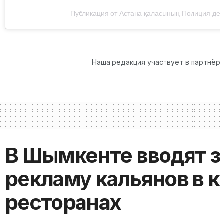
Публикация от Астана қаласының Полиция де
Наша редакция участвует в партнё
В Шымкенте вводят з
рекламу кальянов в 
ресторанах