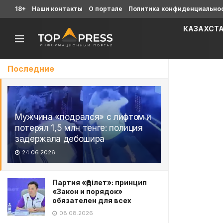
18+
Наши контакты
О портале
Политика конфиденциально
КАЗАХСТ
Последние
Мужчина «подрался» с лифтом и
потерял 1,5 млн тенге: полиция
задержала дебошира
24.06.2026
Партия «Әділет»: принцип
«Закон и порядок»
обязателен для всех
08.08.2026