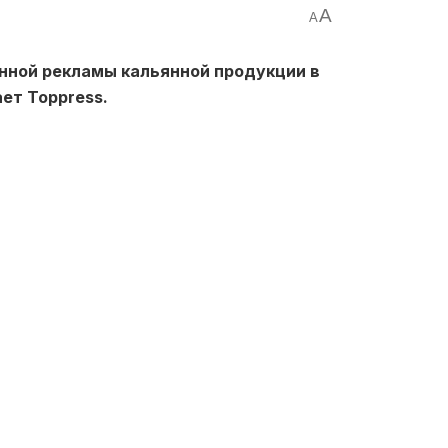
A
A
нной рекламы кальянной продукции в
ает Toppress.
захстан
«О рекламе»
запрещается
ьянных смесей и табачных изделий.
средства массовой информации, но и на
атформах.
роликов с кальянами, публикация
ний, скидок и акций, а также
ню, баннеров и наружной рекламы
альян в наличии», «новые вкусы»,