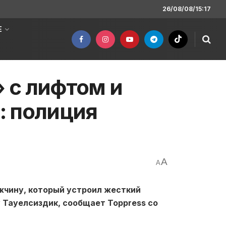
26/08/08/15:17
Е
 с лифтом и
е: полиция
A
A
жчину, который устроил жесткий
 Тауелсиздик, сообщает Toppress со