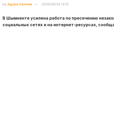
by
Адиль Калиев
2026/06/24 12:15
В Шымкенте усилена работа по пресечению незако
социальных сетях и на интернет-ресурсах, сообщ
В соответствии со статьёй 13 Закона Республики Ка
прямая и косвенная реклама табака для кальяна, кал
Требования закона распространяются не только на 
рекламные материалы, размещаемые на интернет-пл
Размещение в социальных сетях фотографий и видео
призывов к их употреблению, специальных предложе
продвижение кальянной продукции посредством ме
противоречит требованиям законодательства.
Публикации с изображением кальяна и надписями «к