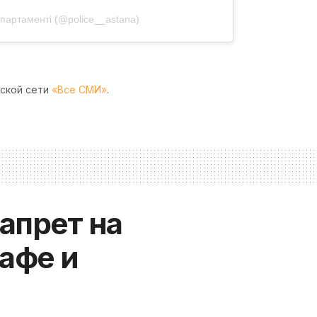
партаменті (@police__astana)
рской сети
«Все СМИ»
.
апрет на
кафе и