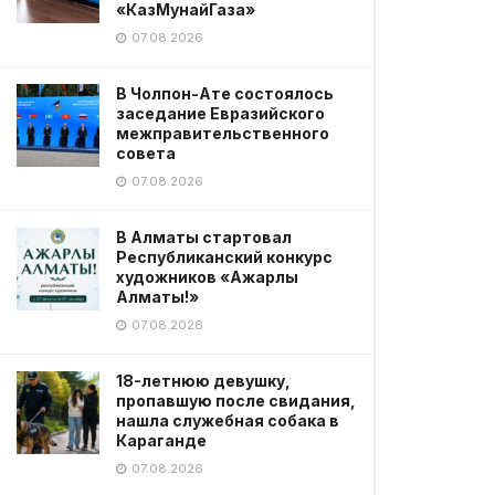
«КазМунайГаза»
07.08.2026
В Чолпон-Ате состоялось
заседание Евразийского
межправительственного
совета
07.08.2026
В Алматы стартовал
Республиканский конкурс
художников «Ажарлы
Алматы!»
07.08.2026
18-летнюю девушку,
пропавшую после свидания,
нашла служебная собака в
Караганде
07.08.2026