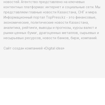
новостей. Агентство представлено на ключевых
контентных платформах: интернет и социальные сети. Мы
представляем главные новости Казахстана, СНГ и мира.
Информационный портал TopPress.kz - это финансовые,
экономические, политические новости Казахстана,
аналитика, рейтинги, выводы и прогнозы, курсы валют и
рынки ценных бумаг, драгоценных металлов, сырьевых и
несырьевых ресурсов, новости банков, бирж, компаний.
Сайт создан компанией «Digital idea»
Свидетельство о постановке на учет, переучет периодического
печатного издания, информационного и сетевого издания №166332-
ИА от 11.08.2017 года. Мнение редакции может не совпадать с
мнением авторов и комментаторов сайта.