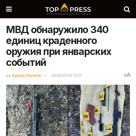
МВД обнаружило 340
единиц краденного
оружия при январских
событий
A
by
Адиль Калиев
2026/01/14 11:27
A