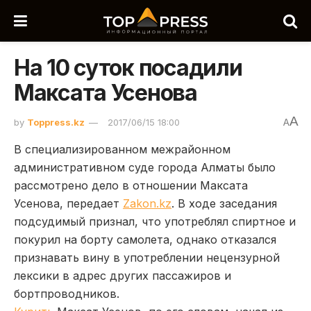
На 10 суток посадили
Максата Усенова
A
by
Toppress.kz
2017/06/15 18:00
A
В специализированном межрайонном
административном суде города Алматы было
рассмотрено дело в отношении Максата
Усенова, передает
Zakon.kz
. В ходе заседания
подсудимый признал, что употреблял спиртное и
покурил на борту самолета, однако отказался
признавать вину в употреблении нецензурной
лексики в адрес других пассажиров и
бортпроводников.