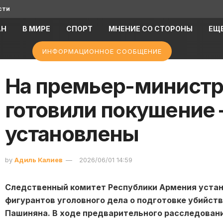
сти
АН
В МИРЕ
СПОРТ
МНЕНИЕ СО СТОРОНЫ
ЕЩ
ИНФОРМАЦИОННОЕ СООБЩЕНИЕ
На премьер-минист
готовили покушение
установлены
by
Адиль Калиев
2026/06/01 14:59
Следственный комитет Республики Армения устан
фигурантов уголовного дела о подготовке убийст
Пашиняна. В ходе предварительного расследован