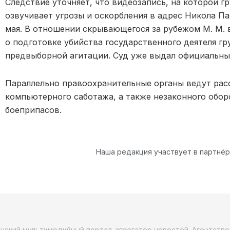
Следствие уточняет, что видеозапись, на которой 
озвучивает угрозы и оскорбления в адрес Никола Па
мая. В отношении скрывающегося за рубежом М. М. 
о подготовке убийства государственного деятеля г
предвыборной агитации. Суд уже выдал официальный
Параллельно правоохранительные органы ведут ра
компьютерного саботажа, а также незаконного обор
боеприпасов.
Наша редакция участвует в партнё
анский мультимедийный портал-агрегатор новостей. Агентств