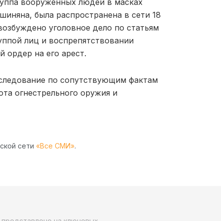
группа вооруженных людей в масках
шиняна, была распространена в сети 18
возбуждено уголовное дело по статьям
руппой лиц и воспрепятствовании
 ордер на его арест.
сследование по сопутствующим фактам
ота огнестрельного оружия и
рской сети
«Все СМИ»
.
о представлено на ключевых