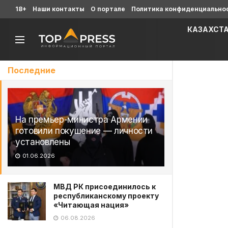
18+
Наши контакты
О портале
Политика конфиденциально
КАЗАХСТ
Последние
На премьер-министра Армении
готовили покушение — личности
установлены
01.06.2026
МВД РК присоединилось к
республиканскому проекту
«Читающая нация»
06.08.2026