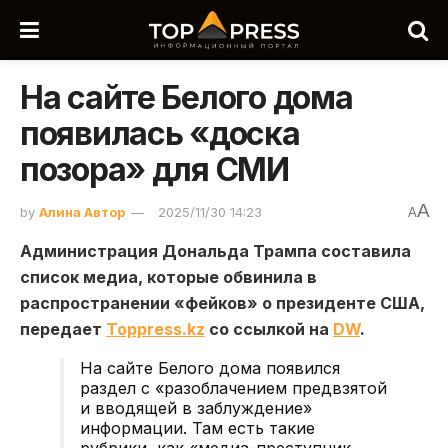
На сайте Белого дома
появилась «доска
позора» для СМИ
A
by
Алина Автор
2025/11/30 14:23
A
Администрация Дональда Трампа составила
список медиа, которые обвинила в
распространении «фейков» о президенте США,
передает
Toppress.kz
со ссылкой на
DW
.
На сайте Белого дома появился
раздел с «разоблачением предвзятой
и вводящей в заблуждение»
информации. Там есть такие
рубрики, как «медиа-преступник