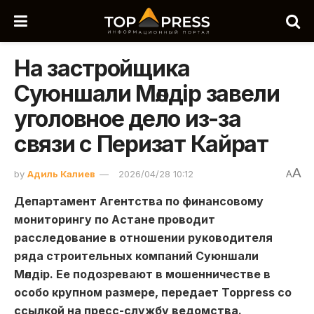
На застройщика
Суюншали Мөлдір завели
уголовное дело из-за
связи с Перизат Кайрат
A
by
Адиль Калиев
2026/04/28 10:12
A
Департамент Агентства по финансовому
мониторингу по Астане проводит
расследование в отношении руководителя
ряда строительных компаний Суюншали
Мөлдір. Ее подозревают в мошенничестве в
особо крупном размере, передает Toppress со
ссылкой на пресс-службу ведомства.