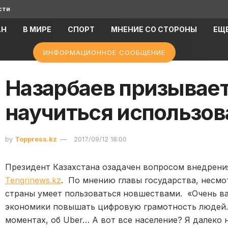
сти
АН
В МИРЕ
СПОРТ
МНЕНИЕ СО СТОРОНЫ
ЕЩ
ИНФОРМАЦИОННОЕ СООБЩЕНИЕ
Назарбаев призывае
научиться использов
by
Toppress.kz
2017/09/12 18:00
Президент Казахстана озадачен вопросом внедрени
Tengrinews.kz
. По мнению главы государства, несмо
страны умеет пользоваться новшествами. «Очень в
экономики повышать цифровую грамотность людей.
моментах, об Uber… А вот все население? Я далеко н