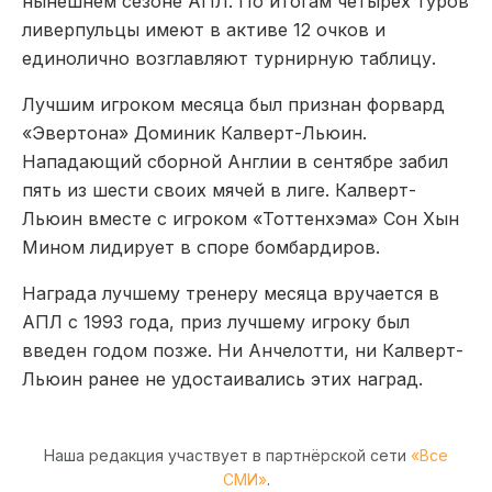
нынешнем сезоне АПЛ. По итогам четырех туров
ливерпульцы имеют в активе 12 очков и
единолично возглавляют турнирную таблицу.
Лучшим игроком месяца был признан форвард
«Эвертона» Доминик Калверт-Льюин.
Нападающий сборной Англии в сентябре забил
пять из шести своих мячей в лиге. Калверт-
Льюин вместе с игроком «Тоттенхэма» Сон Хын
Мином лидирует в споре бомбардиров.
Награда лучшему тренеру месяца вручается в
АПЛ с 1993 года, приз лучшему игроку был
введен годом позже. Ни Анчелотти, ни Калверт-
Льюин ранее не удостаивались этих наград.
Наша редакция участвует в партнёрской сети
«Все
СМИ»
.