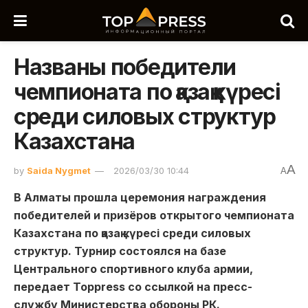
Названы победители
чемпионата по қазақ күресі
среди силовых структур
Казахстана
A
by
Saida Nygmet
2026/03/30 10:44
A
В Алматы прошла церемония награждения
победителей и призёров открытого чемпионата
Казахстана по қазақ күресі среди силовых
структур. Турнир состоялся на базе
Центрального спортивного клуба армии,
передает Toppress со ссылкой на пресс-
службу Министерства обороны РК.