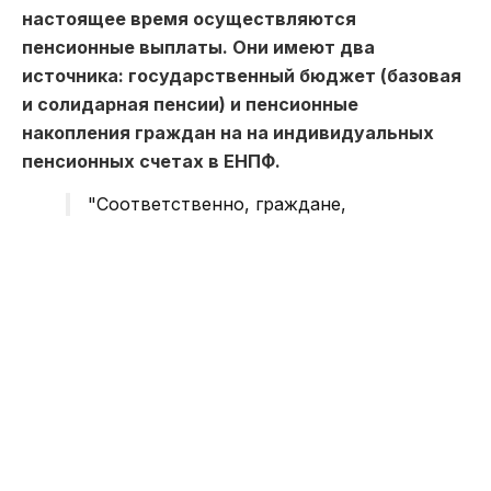
настоящее время осуществляются
пенсионные выплаты. Они имеют два
источника: государственный бюджет (базовая
и солидарная пенсии) и пенсионные
накопления граждан на на индивидуальных
пенсионных счетах в ЕНПФ.
"Соответственно, граждане,
выходящие на пенсию в 2040-х
годах, не имеющие трудового стажа
до 1 января 1998 года, смогут
рассчитывать на базовую пенсию,
которая выплачивается из
государственного бюджета и
накопления на индивидуальном
пенсионном счете в ЕНПФ", —
объяснили представители фонда.
Они подчеркнули, что назначение базовой
пенсии из бюджета с 1 июля 2018 года также