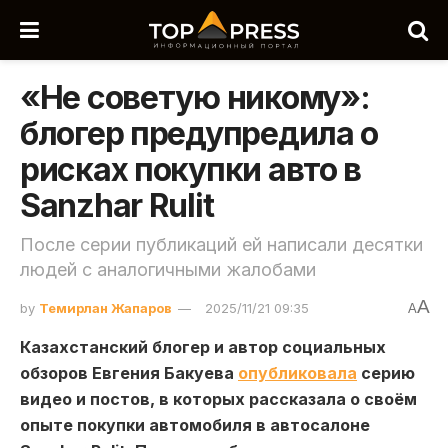
«Не советую никому»:
блогер предупредила о
рисках покупки авто в
Sanzhar Rulit
После серии публикаций ей написали десятки
людей с аналогичными жалобами
A
by
Темирлан Жапаров
2025/11/21 09:35
A
Казахстанский блогер и автор социальных
обзоров Евгения Бакуева
опубликовала
серию
видео и постов, в которых рассказала о своём
опыте покупки автомобиля в автосалоне