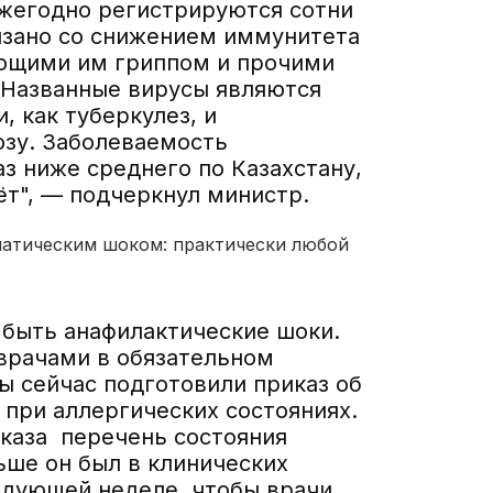
Ежегодно регистрируются сотни
вязано со снижением иммунитета
ующими им гриппом и прочими
Названные вирусы являются
, как туберкулез, и
зу. Заболеваемость
аз ниже среднего по Казахстану,
ёт", — подчеркнул министр.
латическим шоком: практически любой
 быть анафилактические шоки.
 врачами в обязательном
ы сейчас подготовили приказ об
 при аллергических состояниях.
иказа перечень состояния
ше он был в клинических
едующей неделе, чтобы врачи