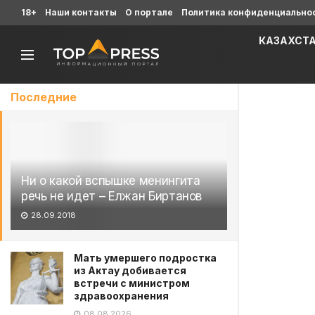
18+
Наши контакты
О портале
Политика конфиденциально
КАЗАХСТ
Последние
Ни о какой вспышке менингита
речь не идет – Елжан Биртанов
28.09.2018
Мать умершего подростка
из Актау добивается
встречи с министром
здравоохранения
08.08.2026