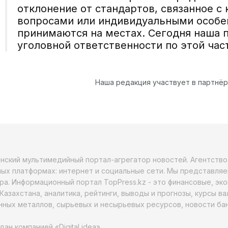
отклонение от стандартов, связанное с
вопросами или индивидуальными особе
принимаются на местах. Сегодня наша п
уголовной ответственности по этой час
Наша редакция участвует в партнё
анский мультимедийный портал-агрегатор новостей. Агентств
ых платформах: интернет и социальные сети. Мы представляе
ра. Информационный портал TopPress.kz - это финансовые, эк
Казахстана, аналитика, рейтинги, выводы и прогнозы, курсы в
ных металлов, сырьевых и несырьевых ресурсов, новости бан
дан компанией «Digital idea»