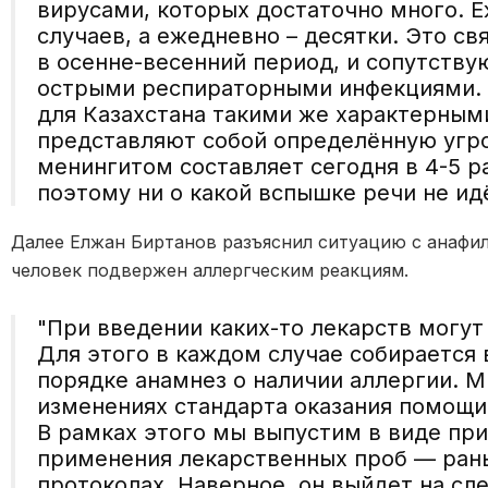
вирусами, которых достаточно много. 
случаев, а ежедневно – десятки. Это с
в осенне-весенний период, и сопутств
острыми респираторными инфекциями. 
для Казахстана такими же характерными
представляют собой определённую угро
менингитом составляет сегодня в 4-5 р
поэтому ни о какой вспышке речи не ид
Далее Елжан Биртанов разъяснил ситуацию с анафи
человек подвержен аллергческим реакциям.
"При введении каких-то лекарств могут
Для этого в каждом случае собирается
порядке анамнез о наличии аллергии. М
изменениях стандарта оказания помощи
В рамках этого мы выпустим в виде пр
применения лекарственных проб — рань
протоколах. Наверное, он выйдет на сл