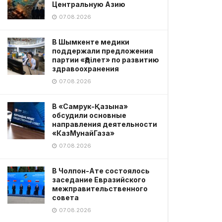
Центральную Азию
07.08.2026
В Шымкенте медики
поддержали предложения
партии «Әділет» по развитию
здравоохранения
07.08.2026
В «Самрук-Қазына»
обсудили основные
направления деятельности
«КазМунайГаза»
07.08.2026
В Чолпон-Ате состоялось
заседание Евразийского
межправительственного
совета
07.08.2026