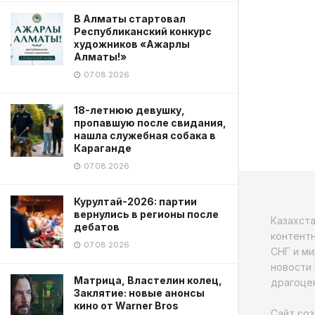
В Алматы стартовал
Республиканский конкурс
художников «Ажарлы
Алматы!»
07.08.2026
18-летнюю девушку,
пропавшую после свидания,
нашла служебная собака в
Караганде
07.08.2026
Курултай-2026: партии
вернулись в регионы после
Казахст
дебатов
контентн
07.08.2026
СНГ и ми
новости 
Матрица, Властелин колец,
драгоцен
Заклятие: новые анонсы
кино от Warner Bros
Сайт соз