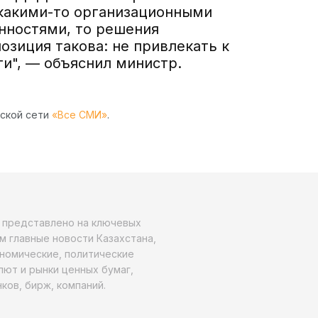
 какими-то организационными
нностями, то решения
озиция такова: не привлекать к
ти", — объяснил министр.
рской сети
«Все СМИ»
.
о представлено на ключевых
м главные новости Казахстана,
ономические, политические
алют и рынки ценных бумаг,
ков, бирж, компаний.