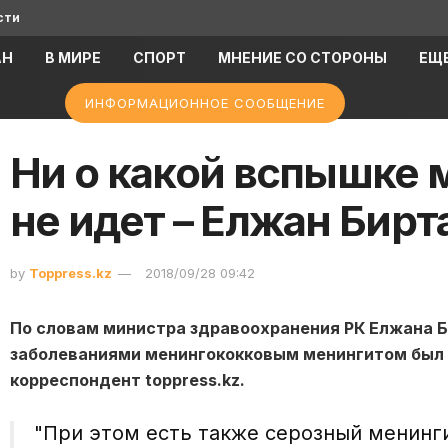
сти
АН
В МИРЕ
СПОРТ
МНЕНИЕ СО СТОРОНЫ
ЕЩ
ИНФОРМАЦИОННОЕ СООБЩЕНИЕ
Ни о какой вспышке 
не идет – Елжан Бирт
by
Toppress.kz
2018/09/28 09:42
По словам министра здравоохранения РК Елжана Б
заболеваниями менингококковым менингитом был з
корреспондент toppress.kz.
"При этом есть также серозный менинг