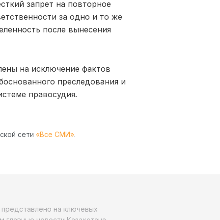
есткий запрет на повторное
етственности за одно и то же
еленность после вынесения
лены на исключение фактов
обоснованного преследования и
истеме правосудия.
рской сети
«Все СМИ»
.
о представлено на ключевых
м главные новости Казахстана,