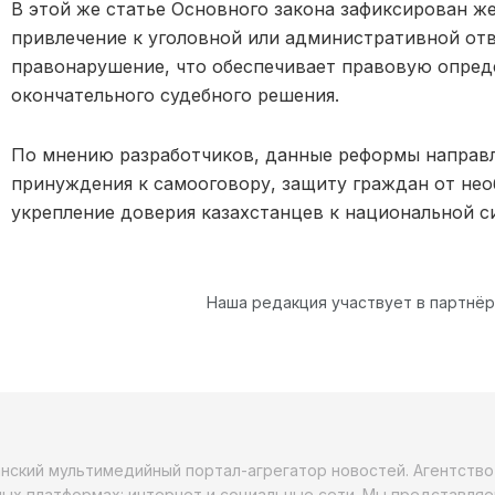
В этой же статье Основного закона зафиксирован ж
привлечение к уголовной или административной отв
правонарушение, что обеспечивает правовую опред
окончательного судебного решения.
По мнению разработчиков, данные реформы направ
принуждения к самооговору, защиту граждан от не
укрепление доверия казахстанцев к национальной с
Наша редакция участвует в партнё
анский мультимедийный портал-агрегатор новостей. Агентств
ых платформах: интернет и социальные сети. Мы представляе