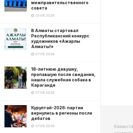
межправительственного
совета
07.08.2026
В Алматы стартовал
Республиканский конкурс
художников «Ажарлы
Алматы!»
07.08.2026
18-летнюю девушку,
пропавшую после свидания,
нашла служебная собака в
Караганде
07.08.2026
Курултай-2026: партии
вернулись в регионы после
дебатов
Казахст
07.08.2026
контентн