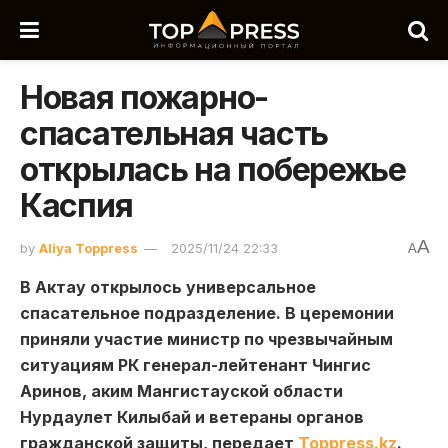
Новая пожарно-
спасательная часть
открылась на побережье
Каспия
A
by
Aliya Toppress
2025/11/24 22:33
A
В Актау открылось универсальное
спасательное подразделение. В церемонии
приняли участие министр по чрезвычайным
ситуациям РК генерал-лейтенант Чингис
Аринов, аким Мангистауской области
Нурдаулет Килыбай и ветераны органов
гражданской защиты, передает
Toppress.kz
.