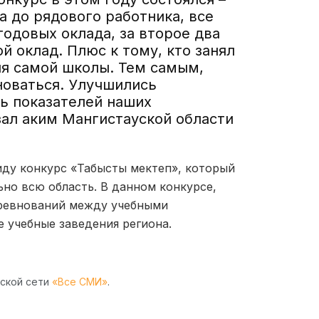
а до рядового работника, все
годовых оклада, за второе два
ой оклад. Плюс к тому, кто занял
я самой школы. Тем самым,
новаться. Улучшились
нь показателей наших
зал аким Мангистауской области
иду конкурс «Табысты мектеп», который
ьно всю область. В данном конкурсе,
ревнований между учебными
е учебные заведения региона.
рской сети
«Все СМИ»
.