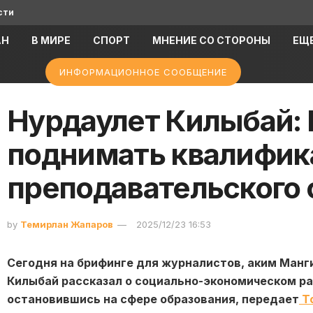
сти
АН
В МИРЕ
СПОРТ
МНЕНИЕ СО СТОРОНЫ
ЕЩ
ИНФОРМАЦИОННОЕ СООБЩЕНИЕ
Нурдаулет Килыбай:
поднимать квалифи
преподавательского 
by
Темирлан Жапаров
2025/12/23 16:53
Сегодня на брифинге для журналистов, аким Манг
Килыбай рассказал о социально-экономическом ра
остановившись на сфере образования, передает
To