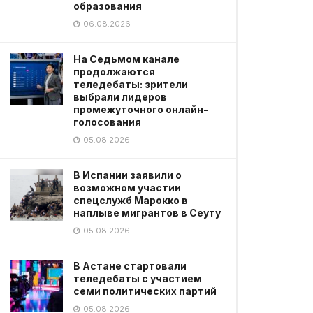
образования
06.08.2026
На Седьмом канале
продолжаются
теледебаты: зрители
выбрали лидеров
промежуточного онлайн-
голосования
05.08.2026
В Испании заявили о
возможном участии
спецслужб Марокко в
наплыве мигрантов в Сеуту
05.08.2026
В Астане стартовали
теледебаты с участием
семи политических партий
05.08.2026