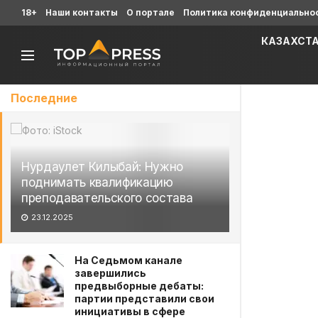
18+
Наши контакты
О портале
Политика конфиденциально
КАЗАХСТ
Последние
Нурдаулет Килыбай: Нужно
поднимать квалификацию
преподавательского состава
23.12.2025
На Седьмом канале
завершились
предвыборные дебаты:
партии представили свои
инициативы в сфере