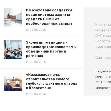
В Казахстане создается
новая система защиты
средств ОСМС от
необоснованных выплат
Казахст
контентн
05.08.2026
СНГ и ми
новости 
Экология, медицина и
драгоцен
производство: какие темы
объединили партии в
регионах
Сайт соз
05.08.2026
Свидетель
«Казахмыс» начал
печатного
строительство самого
от 11.08.
глубокого шахтного ствола
авторов и
в Казахстане
05.08.2026
Военнослужащие спасли