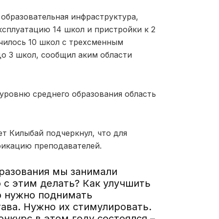
 образовательная инфраструктура,
ксплуатацию 14 школ и пристройки к 2
училось 10 школ с трехсменным
до 3 школ, сообщил аким области
 уровню среднего образования область
ет Килыбай подчеркнул, что для
фикацию преподавателей.
разования мы занимали
о с этим делать? Как улучшить
о нужно поднимать
ава. Нужно их стимулировать.
нкурс в этом году состоялся –