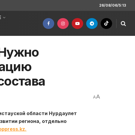
26/08/06/5:13
Е
 Нужно
кацию
состава
A
A
истауской области Нурдаулет
звитии региона, отдельно
ppress.kz.