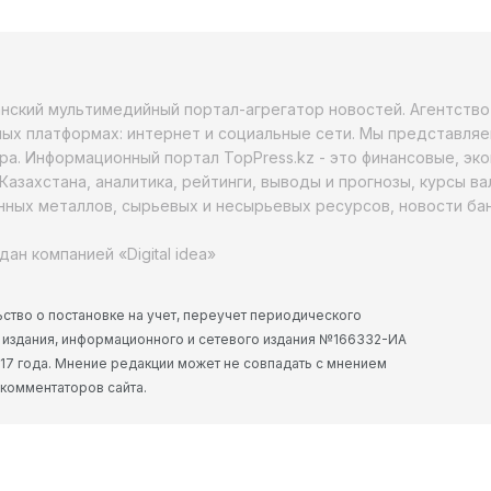
анский мультимедийный портал-агрегатор новостей. Агентств
ых платформах: интернет и социальные сети. Мы представляе
ра. Информационный портал TopPress.kz - это финансовые, эк
Казахстана, аналитика, рейтинги, выводы и прогнозы, курсы в
ных металлов, сырьевых и несырьевых ресурсов, новости бан
дан компанией «Digital idea»
ство о постановке на учет, переучет периодического
 издания, информационного и сетевого издания №166332-ИА
2017 года. Мнение редакции может не совпадать с мнением
 комментаторов сайта.