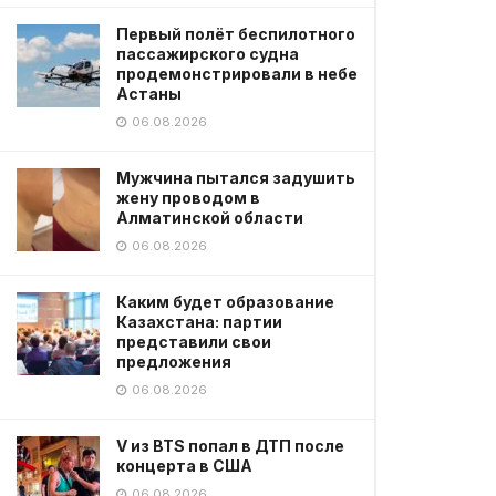
Первый полёт беспилотного
пассажирского судна
продемонстрировали в небе
Астаны
06.08.2026
Мужчина пытался задушить
жену проводом в
Алматинской области
06.08.2026
Каким будет образование
Казахстана: партии
представили свои
предложения
06.08.2026
V из BTS попал в ДТП после
концерта в США
06.08.2026