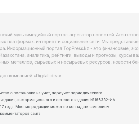
анский мультимедийный портал-агрегатор новостей. Агентств
ых платформах: интернет и социальные сети. Мы представляе
ра. Информационный портал TopPress.kz - это финансовые, эк
Казахстана, аналитика, рейтинги, выводы и прогнозы, курсы в
ных металлов, сырьевых и несырьевых ресурсов, новости бан
дан компанией «Digital idea»
ство о постановке на учет, переучет периодического
 издания, информационного и сетевого издания №166332-ИА
2017 года. Мнение редакции может не совпадать с мнением
 комментаторов сайта.