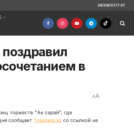
26/08/07/7:37
Е
 поздравил
осочетанием в
A
A
ец торжеств "Ак сарай", где
одня сообщает
Toppress.kz
со ссылкой на