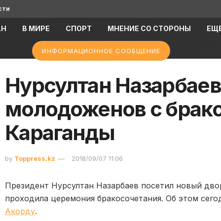
сти
АН
В МИРЕ
СПОРТ
МНЕНИЕ СО СТОРОНЫ
ЕЩ
ИНФОРМАЦИОННОЕ СООБЩЕНИЕ
Нурсултан Назарбаев
молодоженов с брак
Караганды
by
Toppress.kz
2018/09/07 11:06
Президент Нурсултан Назарбаев посетил новый двор
проходила церемония бракосочетания. Об этом сег
Акорду
.