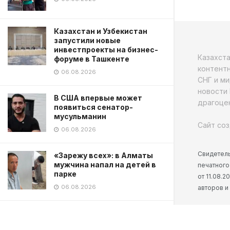
Казахстан и Узбекистан
запустили новые
инвестпроекты на бизнес-
Казахст
форуме в Ташкенте
контентн
06.08.2026
СНГ и ми
новости 
В США впервые может
драгоцен
появиться сенатор-
мусульманин
Сайт соз
06.08.2026
Свидетель
«Зарежу всех»: в Алматы
мужчина напал на детей в
печатного
парке
от 11.08.
06.08.2026
авторов и
TikTok блогера застрелили в
прямом эфире в Мексике