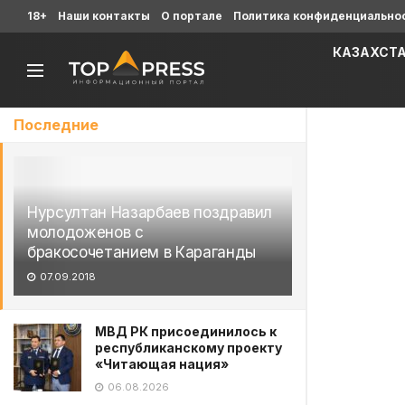
18+
Наши контакты
О портале
Политика конфиденциально
КАЗАХСТ
Последние
Нурсултан Назарбаев поздравил
молодоженов с
бракосочетанием в Караганды
07.09.2018
МВД РК присоединилось к
республиканскому проекту
«Читающая нация»
06.08.2026